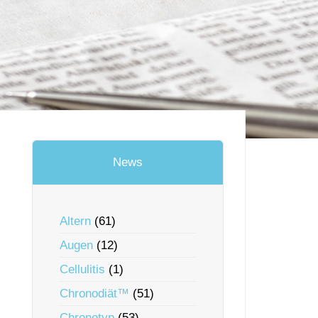
News
Altern
(61)
Augen
(12)
Cellulitis
(1)
Chronodiät™
(51)
Chronotyp
(53)