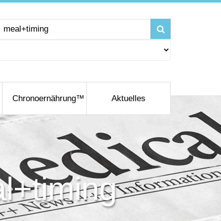
Chronoernährung™
Aktuelles
l+timing