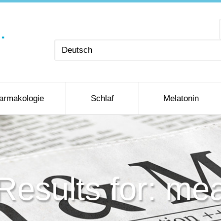
Sprache
auswählen
armakologie
Schlaf
Melatonin
Results for: mea