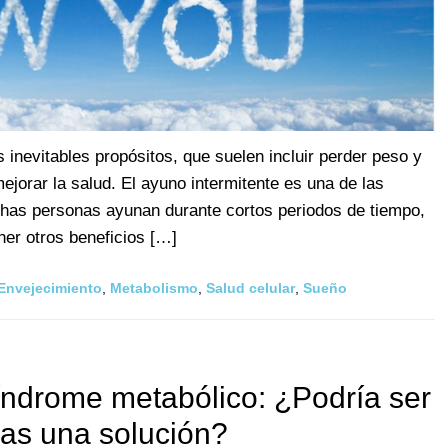
 inevitables propósitos, que suelen incluir perder peso y
jorar la salud. El ayuno intermitente es una de las
chas personas ayunan durante cortos periodos de tiempo,
ner otros beneficios […]
Envejecimiento
,
Metabolismo
,
Salud celular
,
Sueño
síndrome metabólico: ¿Podría ser
das una solución?