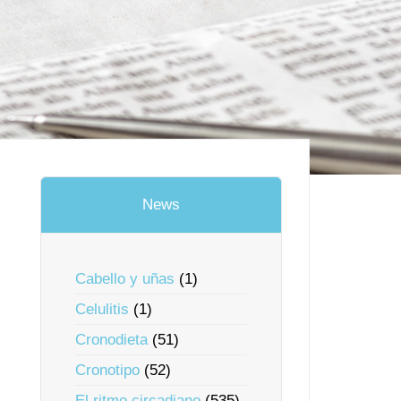
News
Cabello y uñas
(1)
Celulitis
(1)
Cronodieta
(51)
Cronotipo
(52)
El ritmo circadiano
(535)