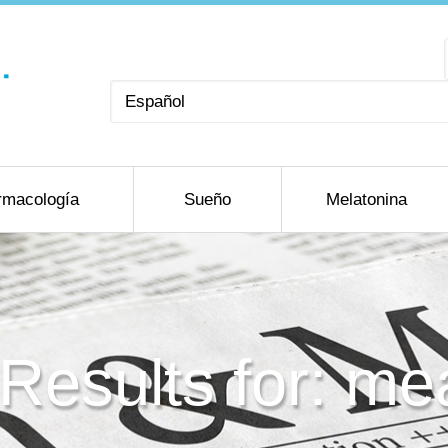
Elegir
un
idioma
rmacología
Sueño
Melatonina
Results for: mea