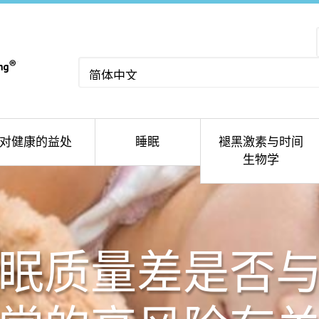
选
择
语
言
对健康的益处
睡眠
褪黑激素与时间
生物学
眠质量差是否