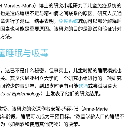
l Morales-Muño）博士的研究小组研究了儿童免疫系统的
否也是造成睡眠不足与精神病之间联系的原因。研究人员通
儿童进行了测试。结果表明，
免疫系统
减弱可以部分解释睡
知因素也可能是重要原因。该研究的目的是测试和验证针对
疗方法。
童睡眠与吸毒
要，这已不是什么秘密，但事实上，儿童时期的睡眠模式也
有关。宾夕法尼亚州立大学的一个研究小组进行的一项研究
间较少的青少年，到15岁时更有可能
饮酒
或尝试吸食大
f Epidemiology
）上发表了他们的研究结果。
该研究的资深作者安妮-玛丽-张（Anne-Marie
关键年龄段，睡眠可以成为干预目标。”改善学龄人口的睡眠不
行为（如酗酒和使用其他药物）的决策。