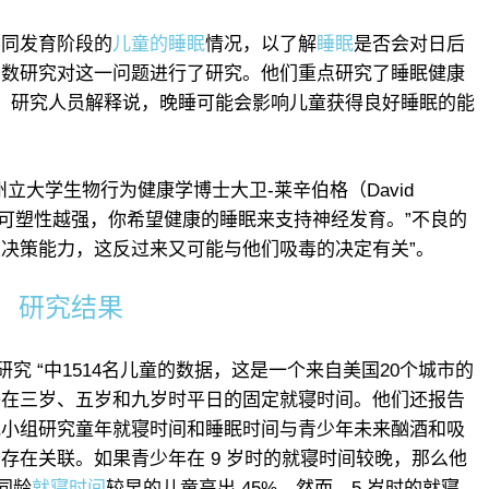
不同发育阶段的
儿童的睡眠
情况，以了解
睡眠
是否会对日后
少数研究对这一问题进行了研究。他们重点研究了睡眠健康
。研究人员解释说，晚睡可能会影响儿童获得良好睡眠的能
立大学生物行为健康学博士大卫-莱辛伯格（David
，大脑的可塑性越强，你希望健康的睡眠来支持神经发育。”不良的
决策能力，这反过来又可能与他们吸毒的决定有关”。
研究结果
研究 “中1514名儿童的数据，这是一个来自美国20个城市的
子在三岁、五岁和九岁时平日的固定就寝时间。他们还报告
究小组研究童年就寝时间和睡眠时间与青少年未来酗酒和吸
存在关联。如果青少年在 9 岁时的就寝时间较晚，那么他
同龄
就寝时间
较早的儿童高出 45%。然而，5 岁时的就寝