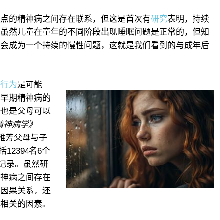
间点的精神病之间存在联系，但这是首次有
研究
表明，持续
。虽然儿童在童年的不同阶段出现睡眠问题是正常的，但知
眠会成为一个持续的慢性问题，这就是我们看到的与成年后
眠行为
是可能
年早期精神病的
，也是父母可以
精神病学》
雅芳父母与子
12394名6个
的记录。虽然研
精神病之间存在
在因果关系，还
病相关的因素。