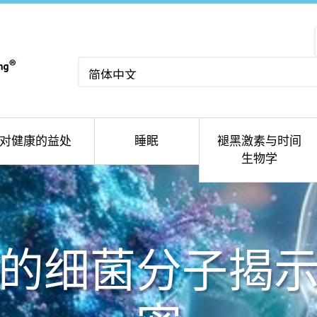
选
择
语
言
对健康的益处
睡眠
褪黑激素与时间
生物学
的细菌分子揭