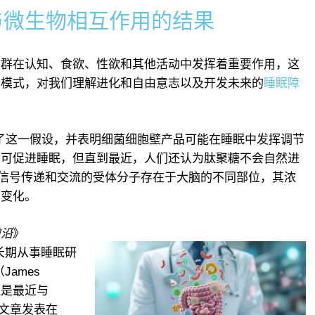
与微生物相互作用的结果
物群在认知、食欲、性欲和其他活动中发挥着重要作用，这
知模式，对我们理解进化和自由意志以及开发未来的
睡眠障
了这一假设，并表明细菌细胞壁产品可能在睡眠中发挥调节
内可促进睡眠，但直到最近，人们还认为肽聚糖不会自然进
G 信号传递和交流的受体分子存在于大脑的不同部位，其浓
而变化。
前沿
》
长期从事睡眠研
ames
 还是最近与
该文章发表在