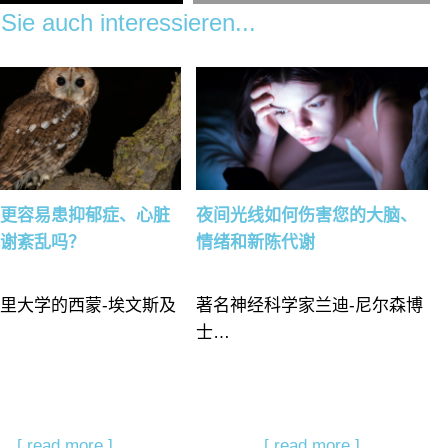
Sie auch interessieren...
子更容易患抑郁症、心脏
夜间光线如何伤害您的大脑、
代谢紊乱吗？
情绪和新陈代谢
里大学的西蒙-埃文斯及
著名神经科学家兰迪-尼尔森博
士…
[ read more ]
[ read more ]