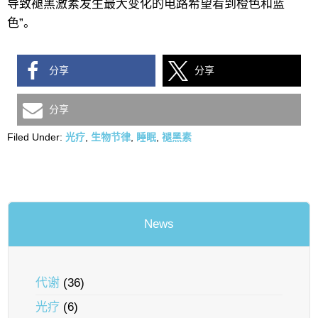
导致褪黑激素发生最大变化的电路希望看到橙色和蓝
色”。
分享
分享
分享
Filed Under:
光疗
,
生物节律
,
睡眠
,
褪黑素
News
代谢
(36)
光疗
(6)