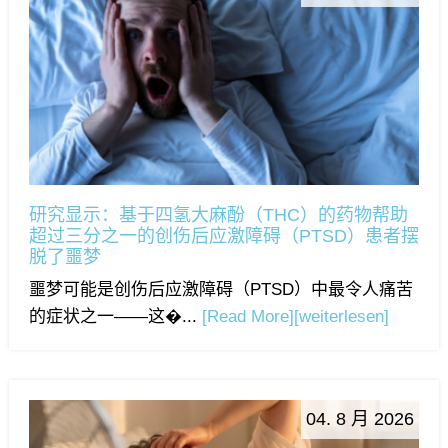
研究显示：基于四氢大麻酚（THC）的药物帮助
超过三分之一的创伤后应激障碍（PTSD）患者摆
脱了噩梦
噩梦可能是创伤后应激障碍（PTSD）中最令人痛苦
的症状之一——这�...
[Read More]
[weiterlesen]
04. 8 月 2026