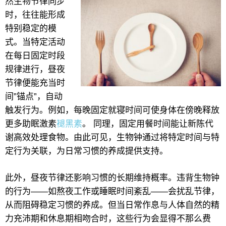
然生物节律同步
时，往往能形成
特别稳定的模
式。当特定活动
在每日固定时段
规律进行，昼夜
节律便能充当时
间”锚点”，自动
触发行为。例如，每晚固定就寝时间可使身体在傍晚释放
更多助眠激素
褪黑素
。 同理，固定用餐时间能让新陈代
谢高效处理食物。由此可见，生物钟通过将特定时间与特
定行为关联，为日常习惯的养成提供支持。
此外，昼夜节律还影响习惯的长期维持概率。违背生物钟
的行为——如熬夜工作或睡眠时间紊乱——会扰乱节律，
从而阻碍稳定习惯的养成。但当日常作息与人体自然的精
力充沛期和休息期相吻合时，这些行为会显得不那么费