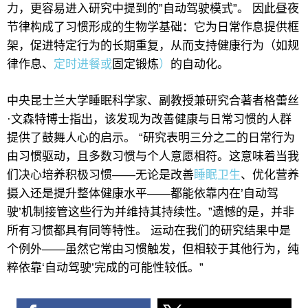
力，更容易进入研究中提到的”自动驾驶模式”。 因此昼夜
节律构成了习惯形成的生物学基础：它为日常作息提供框
架，促进特定行为的长期重复，从而支持健康行为（如规
律作息、
定时进餐或
固定锻炼
）
的自动化。
中央昆士兰大学睡眠科学家、副教授兼研究合著者格蕾丝
·文森特博士指出，该发现为改善健康与日常习惯的人群
提供了鼓舞人心的启示。 “研究表明三分之二的日常行为
由习惯驱动，且多数习惯与个人意愿相符。这意味着当我
们决心培养积极习惯——无论是改善
睡眠卫生
、优化营养
摄入还是提升整体健康水平——都能依靠内在’自动驾
驶’机制接管这些行为并维持其持续性。”遗憾的是，并非
所有习惯都具有同等特性。 运动在我们的研究结果中是
个例外——虽然它常由习惯触发，但相较于其他行为，纯
粹依靠‘自动驾驶’完成的可能性较低。”