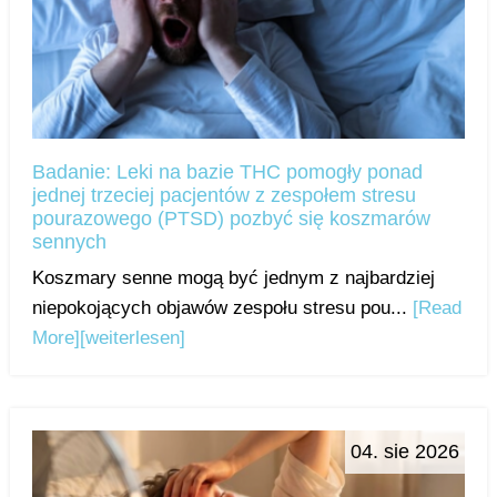
Badanie: Leki na bazie THC pomogły ponad
jednej trzeciej pacjentów z zespołem stresu
pourazowego (PTSD) pozbyć się koszmarów
sennych
Koszmary senne mogą być jednym z najbardziej
niepokojących objawów zespołu stresu pou...
[Read
More]
[weiterlesen]
04. sie 2026