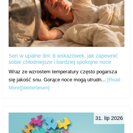
Sen w upalne dni: 8 wskazówek, jak zapewnić
sobie chłodniejsze i bardziej spokojne noce
Wraz ze wzrostem temperatury często pogarsza
się jakość snu. Gorące noce mogą utrudn...
[Read
More]
[weiterlesen]
31. lip 2026