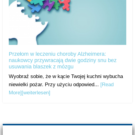
Przełom w leczeniu choroby Alzheimera:
naukowcy przywracają dwie godziny snu bez
usuwania blaszek z mózgu
Wyobraź sobie, że w kącie Twojej kuchni wybucha
niewielki pożar. Przy użyciu odpowied...
[Read
More]
[weiterlesen]