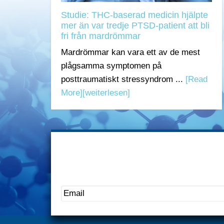
Studie: THC-baserad medicin hjälpte
mer än var tredje PTSD-patient att bli
fri från mardrömmar
Mardrömmar kan vara ett av de mest
plågsamma symptomen på
posttraumatiskt stressyndrom ...
[Read
More]
[weiterlesen]