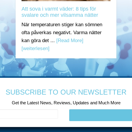
Att sova i varmt väder: 8 tips för
svalare och mer vilsamma nätter
När temperaturen stiger kan sömnen
ofta påverkas negativt. Varma nätter
kan göra det ...
[Read More]
[weiterlesen]
SUBSCRIBE TO OUR NEWSLETTER
Get the Latest News, Reviews, Updates and Much More