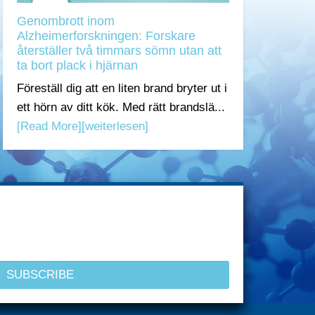
Genombrott inom
Alzheimerforskningen: Forskare
återställer två timmars sömn utan att
ta bort plack i hjärnan
Föreställ dig att en liten brand bryter ut i
ett hörn av ditt kök. Med rätt brandslä...
[Read More]
[weiterlesen]