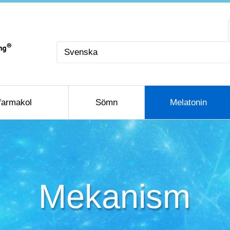
Välj
ett
språk
farmakol
Sömn
Melatonin
Mekanism