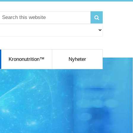
Krononutrition™
Nyheter