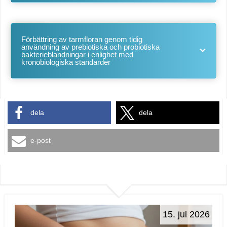
Förbättring av tarmfloran genom tidig
användning av prebiotiska och probiotiska
bakterieblandningar i enlighet med
kronobiologiska standarder
dela
dela
e-post
15. jul 2026