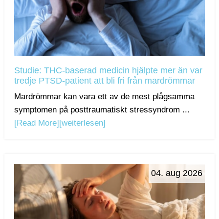
Studie: THC-baserad medicin hjälpte mer än var
tredje PTSD-patient att bli fri från mardrömmar
Mardrömmar kan vara ett av de mest plågsamma
symptomen på posttraumatiskt stressyndrom ...
[Read More]
[weiterlesen]
04. aug 2026