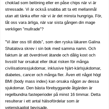
choklad som belöning eller en påse chips när vi är
stressade. Vi är också snabba att ta ett mellanmål
utan att tänka efter när vi är det minsta hungriga. För,
låt oss vara ärliga, när var sista gången din mage
verkligen ”mullrade”?
”Vi äter oss till döds”, som den ryska läkaren Galina
Shatalova skrev i sin bok med samma namn. Och
faktum är att överdrivet ätande och dålig kost och
livsstil har orsakat eller ökat risken för många
civilisationssjukdomar, inklusive hjärt-kärlsjukdomar,
diabetes, cancer och många fler. Även ett något högt
BMI (body mass index) kan orsaka någon av dessa
sjukdomar. Den bästa förebyggande åtgärden är
regelbundna fasteperioder på minst 16 timmar. Detta
resulterar i ett antal hälsofördelar som är
vetenskapligt bevisade.