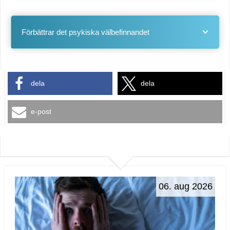
Förbättrar det psykiska välbefinnandet
dela
dela
e-post
06. aug 2026