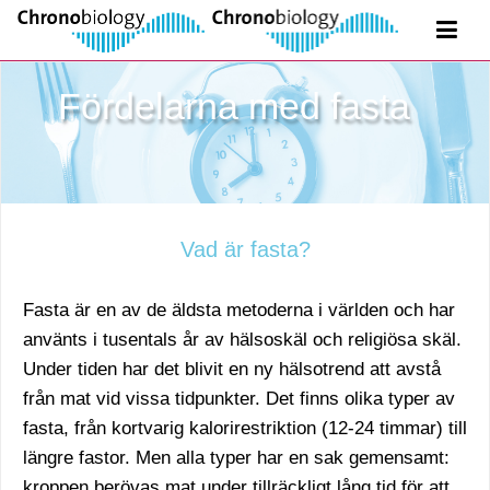
Fördelarna med fasta
Vad är fasta?
Fasta är en av de äldsta metoderna i världen och har
använts i tusentals år av hälsoskäl och religiösa skäl.
Under tiden har det blivit en ny hälsotrend att avstå
från mat vid vissa tidpunkter. Det finns olika typer av
fasta, från kortvarig kalorirestriktion (12-24 timmar) till
längre fastor. Men alla typer har en sak gemensamt:
kroppen berövas mat under tillräckligt lång tid för att