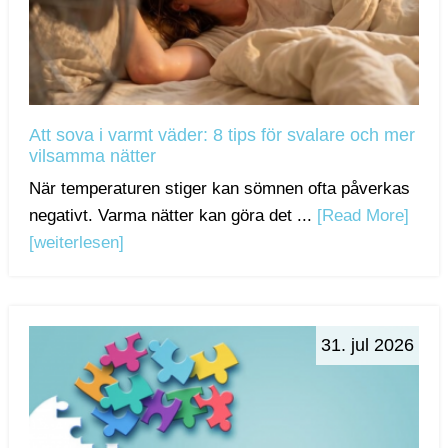
Att sova i varmt väder: 8 tips för svalare och mer
vilsamma nätter
När temperaturen stiger kan sömnen ofta påverkas
negativt. Varma nätter kan göra det ...
[Read More]
[weiterlesen]
31. jul 2026