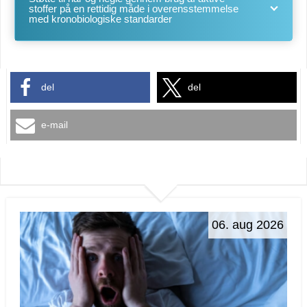
stoffer på en rettidig måde i overensstemmelse
med kronobiologiske standarder
del
del
e-mail
06. aug 2026