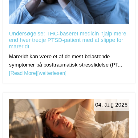
Undersøgelse: THC-baseret medicin hjalp mere
end hver tredje PTSD-patient med at slippe for
mareridt
Mareridt kan være et af de mest belastende
symptomer på posttraumatisk stresslidelse (PT...
[Read More]
[weiterlesen]
04. aug 2026