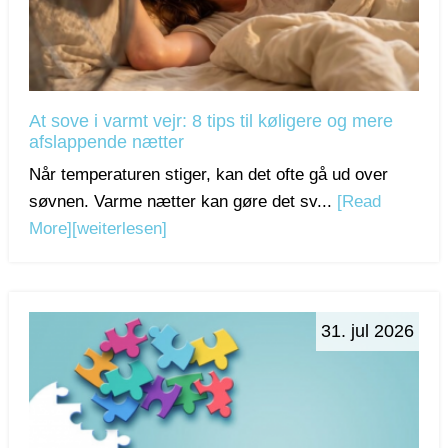
At sove i varmt vejr: 8 tips til køligere og mere
afslappende nætter
Når temperaturen stiger, kan det ofte gå ud over
søvnen. Varme nætter kan gøre det sv...
[Read
More]
[weiterlesen]
31. jul 2026