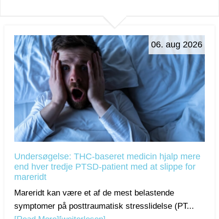
06. aug 2026
Undersøgelse: THC-baseret medicin hjalp mere
end hver tredje PTSD-patient med at slippe for
mareridt
Mareridt kan være et af de mest belastende
symptomer på posttraumatisk stresslidelse (PT...