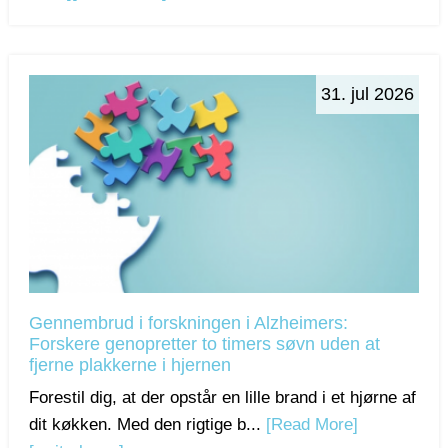
31. jul 2026
Gennembrud i forskningen i Alzheimers:
Forskere genopretter to timers søvn uden at
fjerne plakkerne i hjernen
Forestil dig, at der opstår en lille brand i et hjørne af
dit køkken. Med den rigtige b...
[Read More]