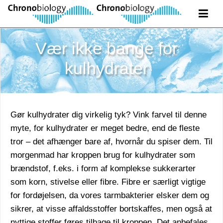
Vær ikke bange for
kulhydrater
Gør kulhydrater dig virkelig tyk? Vink farvel til denne
myte, for kulhydrater er meget bedre, end de fleste
tror – det afhænger bare af, hvornår du spiser dem. Til
morgenmad har kroppen brug for kulhydrater som
brændstof, f.eks. i form af komplekse sukkerarter
som korn, stivelse eller fibre. Fibre er særligt vigtige
for fordøjelsen, da vores tarmbakterier elsker dem og
sikrer, at visse affaldsstoffer bortskaffes, men også at
nyttige stoffer føres tilbage til kroppen. Det anbefales,