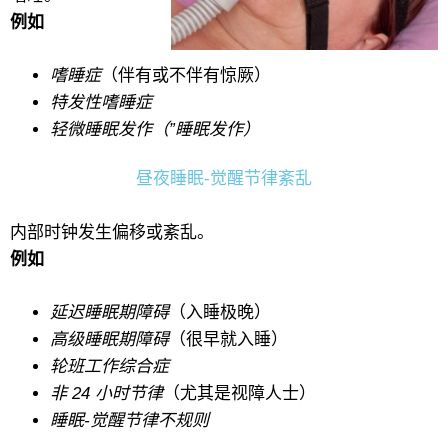
例如
嗜睡症
（伴有或不伴有惊厥）
特发性嗜睡症
轻微睡眠发作（”睡眠发作）
昼夜睡眠-觉醒节律紊乱
内部时钟发生偏移或紊乱。
例如
延迟睡眠期障碍
（入睡极晚）
高级睡眠期障碍
（很早就入睡）
轮班工作综合症
非 24 小时节律
（尤其是视障人士）
睡眠-觉醒节律不规则