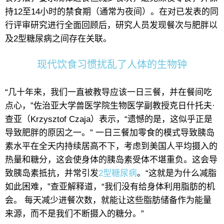
持12至14小时的禁食期（通常为夜间）。在对已发表的同
行评审研究进行全面回顾后，研究人员发现餐次与肥胖以
及2型糖尿病之间存在关联。
现代饮食习惯扰乱了人体的生物钟
“几十年来，我们一直被教导应该一日三餐，并在餐间吃
点心，”佐治亚大学兽医学院生物医学副教授克日什托夫·
查亚（Krzysztof Czaja）表示，“遗憾的是，这似乎正是
导致肥胖的原因之一。” 一日三餐加零食的模式导致胰岛
素水平在全天内持续居高不下，考虑到美国人平均摄入的
热量和糖分，这会使身体的胰岛素受体不堪重负。这会导
致胰岛素抵抗，并常引发
2型糖尿病
。“这就是为什么减脂
如此困难，”查亚解释道，“我们没有给身体利用脂肪的机
会。 每天减少进餐次数，就能让这些脂肪储备作为能量
来源，而不是我们不断摄入的糖分。”