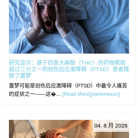
研究显示：基于四氢大麻酚（THC）的药物帮助
超过三分之一的创伤后应激障碍（PTSD）患者摆
脱了噩梦
噩梦可能是创伤后应激障碍（PTSD）中最令人痛苦
的症状之一——这�...
[Read More]
[weiterlesen]
04. 8 月 2026