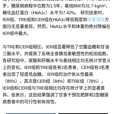
岁，糖尿病病程中位数为1.5年，基线BMI为31.7 kg/m²，
糖化血红蛋白（HbA1c）水平为7.42%。 研究结束时，
IER组、TRE组和CER组在HbA1c降低程度和
体重减轻
方
面均无显著差异。然而，HbA1c水平和体重的绝对降幅在
IER组中最大。
与TRE和CER组相比，IER组显著降低了空腹血糖和甘油
三酯水平，并提高了反映全身胰岛素敏感性的松田指数。
各研究组中，尿酸和肝酶水平与基线相比均无统计学意义
上的变化。IER组和TRE组各有2名患者，CER组有3名患
者出现了轻度低血糖。 IER组的治疗依从性最高
（85%），其次是CER组（84%）和TRE组（78%）。
IER组和CER组与TRE组相比均存在统计学上的显著差
异。张表示，这些结果强调了饮食干预在肥胖和2型糖尿
病患者中的可行性和有效性。