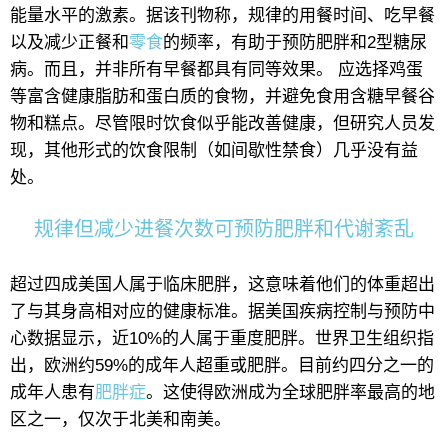
能量水平的激素。据该刊物称，规律的用餐时间、吃早餐
以及减少正餐和
零食
的频率，有助于预防肥胖和2型糖尿
病。而且，并非所有早餐都具有同等效果。 应选择鸡蛋
等富含健康脂肪和蛋白质的食物，并避免食用含糖早餐谷
物和糕点。尽管限时饮食似乎能改善健康，但研究人员发
现，其他形式的饮食限制（如间歇性禁食）几乎没有益
处。
规律但减少进餐次数可预防肥胖和代谢紊乱
超过四成美国人属于临床肥胖，这意味着他们的体重超出
了与其身高相对应的健康标准。据美国疾病控制与预防中
心数据显示，近10%的人属于重度肥胖。世界卫生组织指
出，欧洲约59%的成年人超重或肥胖。目前约四分之一的
成年人患有
肥胖症
。这使得欧洲成为全球肥胖率最高的地
区之一，仅次于北美和南美。