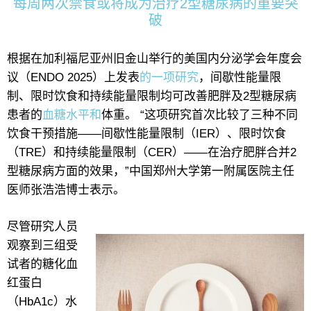
每周两次禁食或将成为治疗2型糖尿病的重要突
破
根据在加利福尼亚州旧金山举行的美国内分泌学会年度会
议（ENDO 2025）上发表
的一项研究
，间歇性能量限
制、限时饮食和持续能量限制均可改善肥胖及2型糖尿病
患者的
血糖水平和
体重。 “这项研究首次比较了三种不同
饮食干预措施——间歇性能量限制（IER）、限时饮食
（TRE）和持续能量限制（CER）——在治疗肥胖合并2
型糖尿病方面的效果，”中国郑州大学第一附属医院主任
医师张浩浩博士表示。
尽管研究人员
观察到三组受
试者的糖化血
红蛋白
（HbA1c）水