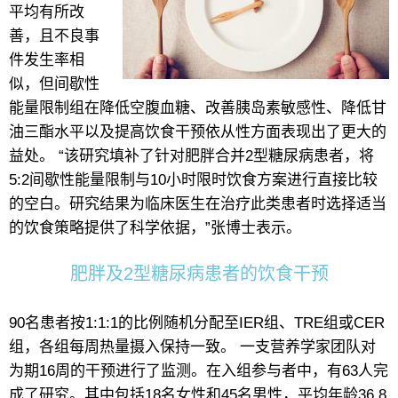
平均有所改
善，且不良事
件发生率相
似，但间歇性
能量限制组在降低空腹血糖、改善胰岛素敏感性、降低甘
油三酯水平以及提高饮食干预依从性方面表现出了更大的
益处。 “该研究填补了针对肥胖合并2型糖尿病患者，将
5:2间歇性能量限制与10小时限时饮食方案进行直接比较
的空白。研究结果为临床医生在治疗此类患者时选择适当
的饮食策略提供了科学依据，”张博士表示。
肥胖及2型糖尿病患者的饮食干预
90名患者按1:1:1的比例随机分配至IER组、TRE组或CER
组，各组每周热量摄入保持一致。 一支营养学家团队对
为期16周的干预进行了监测。在入组参与者中，有63人完
成了研究。其中包括18名女性和45名男性，平均年龄36.8