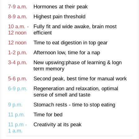
7-9 a.m.
Hormones at their peak
8-9 a.m.
Highest pain threshold
10 a.m. -
Fully fit and wide awake, brain most
12 noon
efficient
12 noon
Time to eat digestion in top gear
1-2 p.m.
Afternoon low, time for a nap
3-4 p.m.
New upswing:phase of learning & logn
term memory
5-6 p.m.
Second peak, best time for manual work
6-9 p.m.
Regeneration and relaxation, optimal
sense of smell and taste
9 p.m.
Stomach rests - time to stop eating
11 p.m.
Time for bed
11 p.m -
Creativity at its peak
1 a.m.