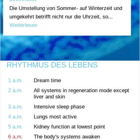
Die Umstellung von Sommer- auf Winterzeit und
umgekehrt betrifft nicht nur die Uhrzeit, so...
Weiterlesen
RHYTHMUS DES LEBENS
1 a.m.
Dream time
2 a.m.
All systems in regeneration mode except
liver and skin
3 a.m.
Intensive sleep phase
4 a.m.
Lungs most active
5 a.m.
Kidney function at lowest point
6 a.m.
The body's systems awaken