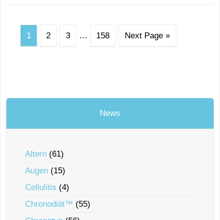
1
2
3
…
158
Next Page »
News
Altern
(61)
Augen
(15)
Cellulitis
(4)
Chronodiät™
(55)