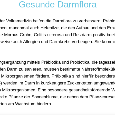
Gesunde Darmflora
der Volksmedizin helfen die Darmflora zu verbessern: Präbi
pen, manchmal auch Hefepilze, die den Aufbau und den Erhal
e Morbus Crohn, Colitis ulcerosa und Reizdarm positiv beei
eise auch Allergien und Darmkrebs vorbeugen. Sie kommen
gsergänzung mittels Präbiotika und Probiotika, die tageszeit
den Darm zu sanieren, müssen bestimmte Nährstoffmoleküle 
Mikroorganismen fördern. Präbiotika sind hierfür besonders
) werden im Darm in kurzkettigere Zuckerketten umgewandel
n Mikroorganismen. Eine besondere gesundheitsfördernde 
dte Pflanze der Sonnenblume, die neben dem Pflanzenreserve
erien am Wachstum hindern.