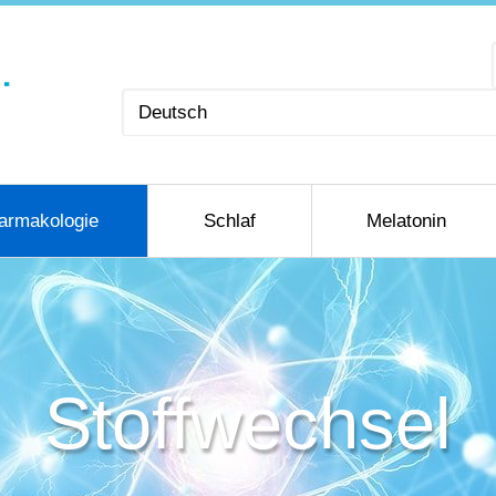
Sprache
auswählen
armakologie
Schlaf
Melatonin
Stoffwechsel