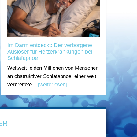
Im Darm entdeckt: Der verborgene
Auslöser für Herzerkrankungen bei
Schlafapnoe
Weltweit leiden Millionen von Menschen
an obstruktiver Schlafapnoe, einer weit
verbreitete...
[weiterlesen]
ER