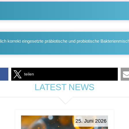
lich korrekt eingesetzte präbiotische und probiotische Bakterienmis
teilen
LATEST NEWS
25. Juni 2026