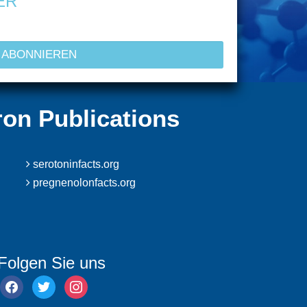
ER
ron Publications
serotoninfacts.org
pregnenolonfacts.org
Folgen Sie uns
facebook
twitter
instagram