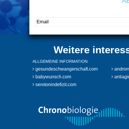
A
Weitere interes
ALLGEMEINE INFORMATION
gesundeschwangerschaft.com
androm
babywunsch.com
antiag
serotonindefizit.com