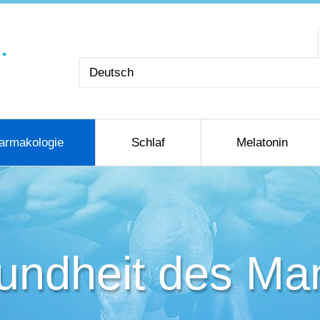
Sprache
auswählen
armakologie
Schlaf
Melatonin
undheit des Ma