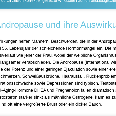
durch zeitlich korrekt eingesetzte Wirkstoffe nach chronobiologisc
Andropause und ihre Auswirk
Wirkungen helfen Männern, Beschwerden, die in der Andropau
 55. Lebensjahr der schleichende Hormonmangel ein. Die m
verlauf wie jener der Frau, wobei der weibliche Organismus r
angsamer verabschieden. Die Andropause (international wi
e der Potenz und einer geringen Ejakulation sowie einer ere
hmerzen, Schweißausbrüche, Haarausfall, Rückenprobleme
trationsschwäche sowie Depressionen sind typisch. Testost
Aging-Hormone DHEA und Pregnenolon fallen dramatisch ab
Testosteron stärker sinkt als männliche Östrogene, kann e
nd oft eine vergrößerte Brust oder ein dicker Bauch.