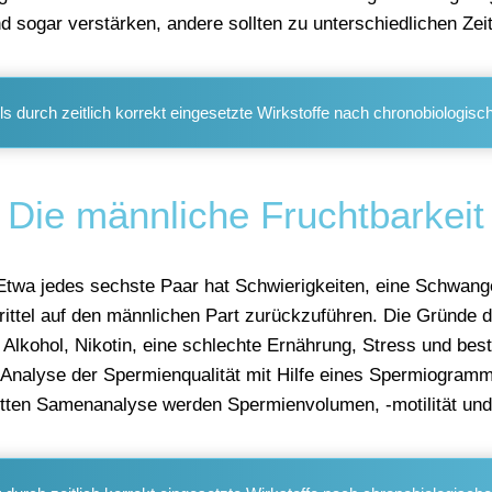
d sogar verstärken, andere sollten zu unterschiedlichen Zei
 durch zeitlich korrekt eingesetzte Wirkstoffe nach chronobiologis
Die männliche Fruchtbarkeit
. Etwa jedes sechste Paar hat Schwierigkeiten, eine Schwan
 Drittel auf den männlichen Part zurückzuführen. Die Gründe 
Alkohol, Nikotin, eine schlechte Ernährung, Stress und be
e Analyse der Spermienqualität mit Hilfe eines Spermiogramms
letten Samenanalyse werden Spermienvolumen, -motilität und