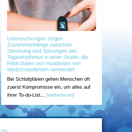
Untersuchungen zeigen
Zusammenhänge zwischen
Stimmung und Störungen des
Tagesrhythmus in einer Studie, die
Fitbit-Daten von Hunderten von
Medizinstudenten verwendet
Bei Schlafplänen gehen Menschen oft
zuerst Kompromisse ein, um alles auf
ihrer To-do-List...
[weiterlesen]