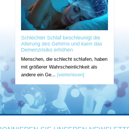
Schlechter Schlaf beschleunigt die
Alterung des Gehirns und kann das
Demenzrisiko erhöhen
Menschen, die schlecht schlafen, haben
mit größerer Wahrscheinlichkeit als
andere ein Ge...
[weiterlesen]