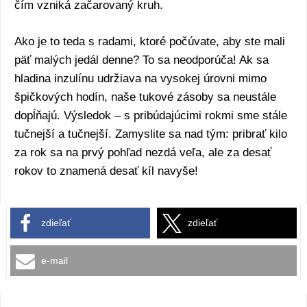
čím vzniká začarovaný kruh.
Ako je to teda s radami, ktoré počúvate, aby ste mali
päť malých jedál denne? To sa neodporúča! Ak sa
hladina inzulínu udržiava na vysokej úrovni mimo
špičkových hodín, naše tukové zásoby sa neustále
dopĺňajú. Výsledok – s pribúdajúcimi rokmi sme stále
tučnejší a tučnejší. Zamyslite sa nad tým: pribrať kilo
za rok sa na prvý pohľad nezdá veľa, ale za desať
rokov to znamená desať kíl navyše!
zdieľať
zdieľať
e-mail