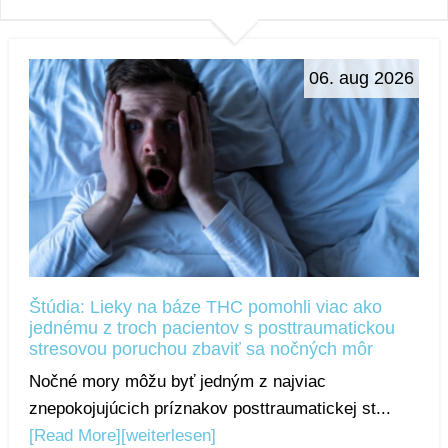
06. aug 2026
Štúdia: Lieky na báze THC pomohli viac ako
jednému z troch pacientov s posttraumatickou
stresovou poruchou zbaviť sa nočných môr
Nočné mory môžu byť jedným z najviac
znepokojujúcich príznakov posttraumatickej st...
[Read More]
[weiterlesen]