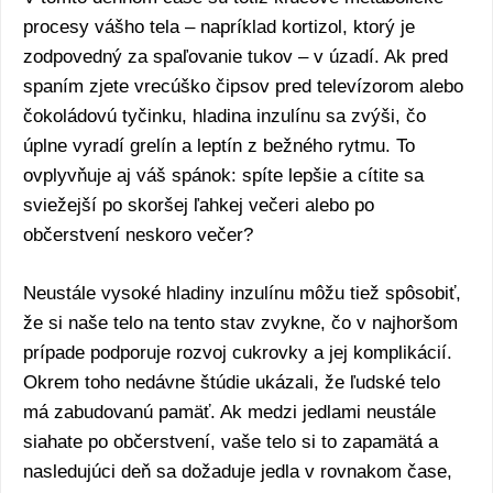
procesy vášho tela – napríklad kortizol, ktorý je
zodpovedný za spaľovanie tukov – v úzadí. Ak pred
spaním zjete vrecúško čipsov pred televízorom alebo
čokoládovú tyčinku, hladina inzulínu sa zvýši, čo
úplne vyradí grelín a leptín z bežného rytmu. To
ovplyvňuje aj váš spánok: spíte lepšie a cítite sa
sviežejší po skoršej ľahkej večeri alebo po
občerstvení neskoro večer?
Neustále vysoké hladiny inzulínu môžu tiež spôsobiť,
že si naše telo na tento stav zvykne, čo v najhoršom
prípade podporuje rozvoj cukrovky a jej komplikácií.
Okrem toho nedávne štúdie ukázali, že ľudské telo
má zabudovanú pamäť. Ak medzi jedlami neustále
siahate po občerstvení, vaše telo si to zapamätá a
nasledujúci deň sa dožaduje jedla v rovnakom čase,