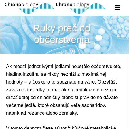
Ruky preč od
občerstvenia
Ak medzi jednotlivými jedlami neustále občerstvujete,
hladina inzulínu sa nikdy nezníži z maximálnej
hodnoty – a čoskoro to spoznáte na váhe. Obzvlášť
závažné dôsledky to má, ak sa nedokážete cez noc
držať ďalej od chladničky alebo si pravidelne dávate
večerné jedlá, ktoré obsahujú veľa sacharidov,
napríklad rezance alebo zemiaky.
V tomto dennom čase sú totiž kľúčové metabolické