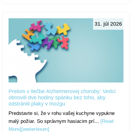
31. júl 2026
Prelom v liečbe Alzheimerovej choroby: Vedci
obnovili dve hodiny spánku bez toho, aby
odstránili plaky v mozgu
Predstavte si, že v rohu vašej kuchyne vypukne
malý požiar. So správnym hasiacim prí...
[Read
More]
[weiterlesen]