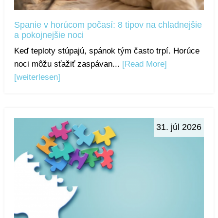
Spanie v horúcom počasí: 8 tipov na chladnejšie
a pokojnejšie noci
Keď teploty stúpajú, spánok tým často trpí. Horúce
noci môžu sťažiť zaspávan...
[Read More]
[weiterlesen]
31. júl 2026