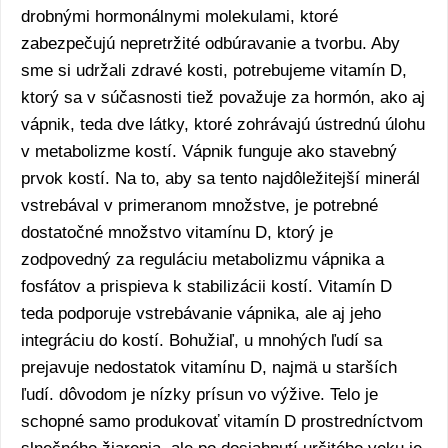
drobnými hormonálnymi molekulami, ktoré
zabezpečujú nepretržité odbúravanie a tvorbu. Aby
sme si udržali zdravé kosti, potrebujeme vitamín D,
ktorý sa v súčasnosti tiež považuje za hormón, ako aj
vápnik, teda dve látky, ktoré zohrávajú ústrednú úlohu
v metabolizme kostí. Vápnik funguje ako stavebný
prvok kostí. Na to, aby sa tento najdôležitejší minerál
vstrebával v primeranom množstve, je potrebné
dostatočné množstvo vitamínu D, ktorý je
zodpovedný za reguláciu metabolizmu vápnika a
fosfátov a prispieva k stabilizácii kostí. Vitamín D
teda podporuje vstrebávanie vápnika, ale aj jeho
integráciu do kostí. Bohužiaľ, u mnohých ľudí sa
prejavuje nedostatok vitamínu D, najmä u starších
ľudí. dôvodom je nízky prísun vo výžive. Telo je
schopné samo produkovať vitamín D prostredníctvom