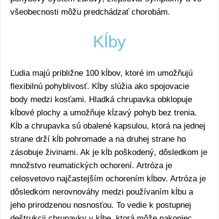
všeobecnosti môžu predchádzať chorobám.
Kĺby
Ľudia majú približne 100 kĺbov, ktoré im umožňujú
flexibilnú pohyblivosť. Kĺby slúžia ako spojovacie
body medzi kosťami. Hladká chrupavka obklopuje
kĺbové plochy a umožňuje kĺzavý pohyb bez trenia.
Kĺb a chrupavka sú obalené kapsulou, ktorá na jednej
strane drží kĺb pohromade a na druhej strane ho
zásobuje živinami. Ak je kĺb poškodený, dôsledkom je
množstvo reumatických ochorení. Artróza je
celosvetovo najčastejším ochorením kĺbov. Artróza je
dôsledkom nerovnováhy medzi používaním kĺbu a
jeho prirodzenou nosnosťou. To vedie k postupnej
deštrukcii chrupavky v kĺbe, ktorá môže nakoniec