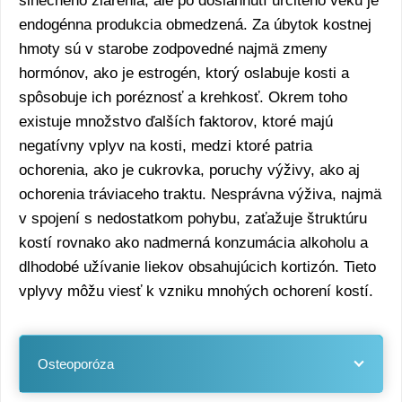
slnečného žiarenia, ale po dosiahnutí určitého veku je
endogénna produkcia obmedzená. Za úbytok kostnej
hmoty sú v starobe zodpovedné najmä zmeny
hormónov, ako je estrogén, ktorý oslabuje kosti a
spôsobuje ich poréznosť a krehkosť. Okrem toho
existuje množstvo ďalších faktorov, ktoré majú
negatívny vplyv na kosti, medzi ktoré patria
ochorenia, ako je cukrovka, poruchy výživy, ako aj
ochorenia tráviaceho traktu. Nesprávna výživa, najmä
v spojení s nedostatkom pohybu, zaťažuje štruktúru
kostí rovnako ako nadmerná konzumácia alkoholu a
dlhodobé užívanie liekov obsahujúcich kortizón. Tieto
vplyvy môžu viesť k vzniku mnohých ochorení kostí.
Osteoporóza