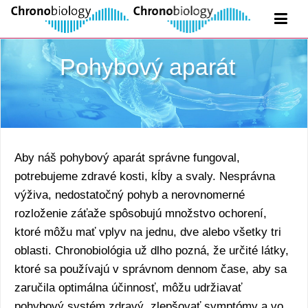
Pohybový aparát
Aby náš pohybový aparát správne fungoval,
potrebujeme zdravé kosti, kĺby a svaly. Nesprávna
výživa, nedostatočný pohyb a nerovnomerné
rozloženie záťaže spôsobujú množstvo ochorení,
ktoré môžu mať vplyv na jednu, dve alebo všetky tri
oblasti. Chronobiológia už dlho pozná, že určité látky,
ktoré sa používajú v správnom dennom čase, aby sa
zaručila optimálna účinnosť, môžu udržiavať
pohybový systém zdravý, zlepšovať symptómy a vo