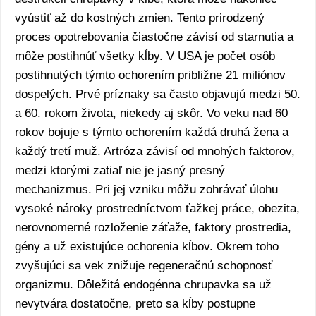
vyústiť až do kostných zmien. Tento prirodzený
proces opotrebovania čiastočne závisí od starnutia a
môže postihnúť všetky kĺby. V USA je počet osôb
postihnutých týmto ochorením približne 21 miliónov
dospelých. Prvé príznaky sa často objavujú medzi 50.
a 60. rokom života, niekedy aj skôr. Vo veku nad 60
rokov bojuje s týmto ochorením každá druhá žena a
každý tretí muž. Artróza závisí od mnohých faktorov,
medzi ktorými zatiaľ nie je jasný presný
mechanizmus. Pri jej vzniku môžu zohrávať úlohu
vysoké nároky prostredníctvom ťažkej práce, obezita,
nerovnomerné rozloženie záťaže, faktory prostredia,
gény a už existujúce ochorenia kĺbov. Okrem toho
zvyšujúci sa vek znižuje regeneračnú schopnosť
organizmu. Dôležitá endogénna chrupavka sa už
nevytvára dostatočne, preto sa kĺby postupne