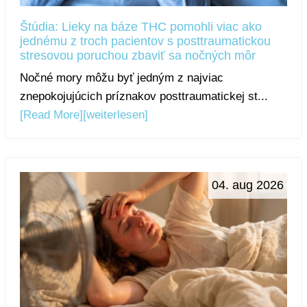
Štúdia: Lieky na báze THC pomohli viac ako
jednému z troch pacientov s posttraumatickou
stresovou poruchou zbaviť sa nočných môr
Nočné mory môžu byť jedným z najviac
znepokojujúcich príznakov posttraumatickej st...
[Read More]
[weiterlesen]
04. aug 2026