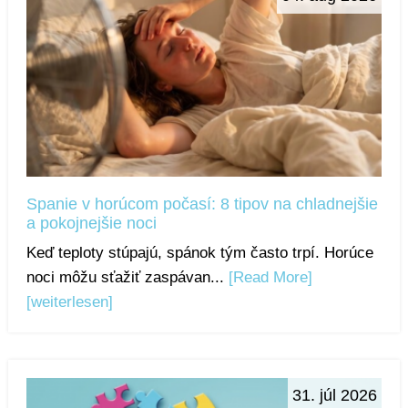
Spanie v horúcom počasí: 8 tipov na chladnejšie
a pokojnejšie noci
Keď teploty stúpajú, spánok tým často trpí. Horúce
noci môžu sťažiť zaspávan...
[Read More]
[weiterlesen]
31. júl 2026