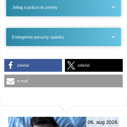
Jetlag a práca na zmeny
Endogénne poruchy spánku
zdieľať
zdieľať
e-mail
06. aug 2026