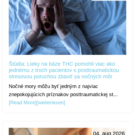
Štúdia: Lieky na báze THC pomohli viac ako
jednému z troch pacientov s posttraumatickou
stresovou poruchou zbaviť sa nočných môr
Nočné mory môžu byť jedným z najviac
znepokojujúcich príznakov posttraumatickej st...
[Read More]
[weiterlesen]
04. aug 2026