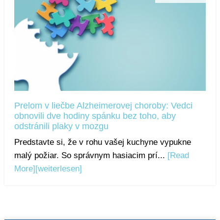
Prelom v liečbe Alzheimerovej choroby: Vedci
obnovili dve hodiny spánku bez toho, aby
odstránili plaky v mozgu
Predstavte si, že v rohu vašej kuchyne vypukne
malý požiar. So správnym hasiacim prí...
[Read
More]
[weiterlesen]