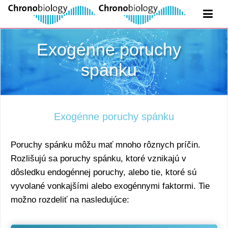
Exogénne poruchy
spánku
Exogénne poruchy spánku
Poruchy spánku môžu mať mnoho rôznych príčin.
Rozlišujú sa poruchy spánku, ktoré vznikajú v
dôsledku endogénnej poruchy, alebo tie, ktoré sú
vyvolané vonkajšími alebo exogénnymi faktormi. Tie
možno rozdeliť na nasledujúce: