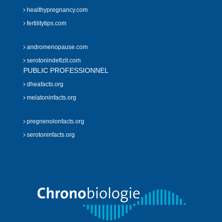
healthypregnancy.com
fertilitytips.com
andromenopause.com
serotonindefizit.com
PUBLIC PROFESSIONNEL
dheafacts.org
melatoninfacts.org
pregnenolonfacts.org
serotoninfacts.org