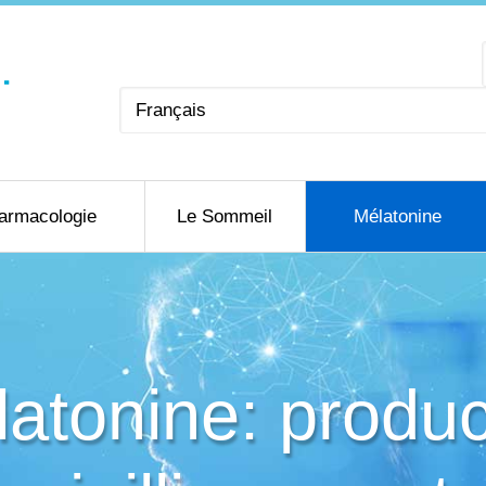
Choisir
une
langue
armacologie
Le Sommeil
Mélatonine
atonine: produc