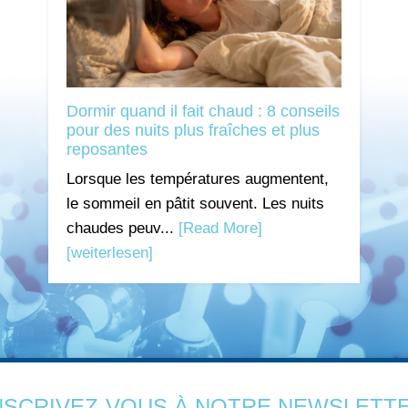
Dormir quand il fait chaud : 8 conseils
pour des nuits plus fraîches et plus
reposantes
Lorsque les températures augmentent,
le sommeil en pâtit souvent. Les nuits
chaudes peuv...
[Read More]
[weiterlesen]
NSCRIVEZ-VOUS À NOTRE NEWSLETT