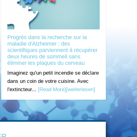
Progrès dans la recherche sur la
maladie d'Alzheimer : des
scientifiques parviennent à récupérer
deux heures de sommeil sans
éliminer les plaques du cerveau
Imaginez qu'un petit incendie se déclare
dans un coin de votre cuisine. Avec
l'extincteur...
[Read More]
[weiterlesen]
ER