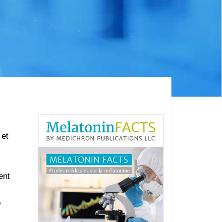
 et
ent
p