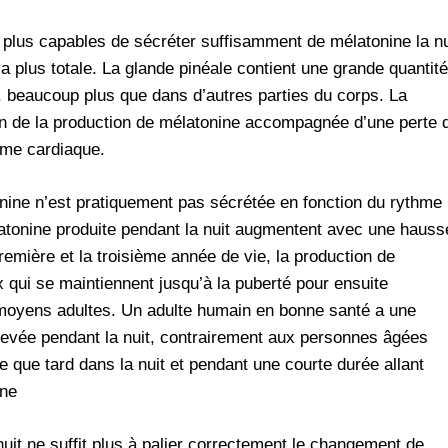
 plus capables de sécréter suffisamment de mélatonine la nu
plus totale. La glande pinéale contient une grande quantité
e, beaucoup plus que dans d’autres parties du corps. La
ion de la production de mélatonine accompagnée d’une perte 
hme cardiaque.
onine n’est pratiquement pas sécrétée en fonction du rythme
mélatonine produite pendant la nuit augmentent avec une hauss
remière et la troisième année de vie, la production de
x qui se maintiennent jusqu’à la puberté pour ensuite
moyens adultes. Un adulte humain en bonne santé a une
élevée pendant la nuit, contrairement aux personnes âgées
 que tard dans la nuit et pendant une courte durée allant
rne
a nuit ne suffit plus à palier correctement le changement de