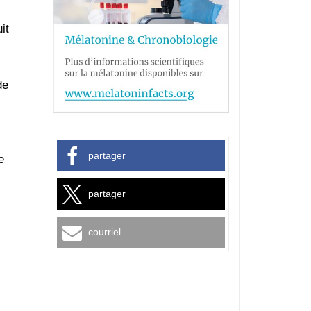
it
de
partager
e
partager
courriel