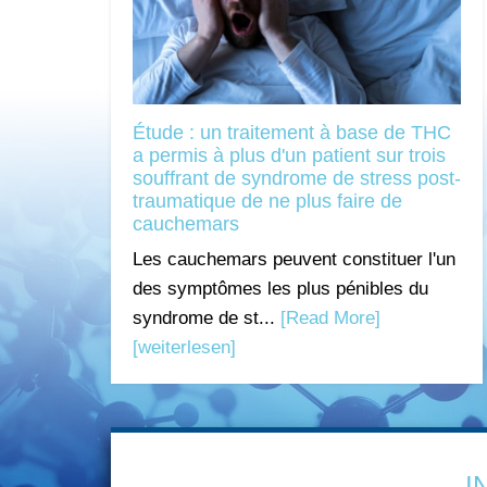
Étude : un traitement à base de THC
a permis à plus d'un patient sur trois
souffrant de syndrome de stress post-
traumatique de ne plus faire de
cauchemars
Les cauchemars peuvent constituer l'un
des symptômes les plus pénibles du
syndrome de st...
[Read More]
[weiterlesen]
I