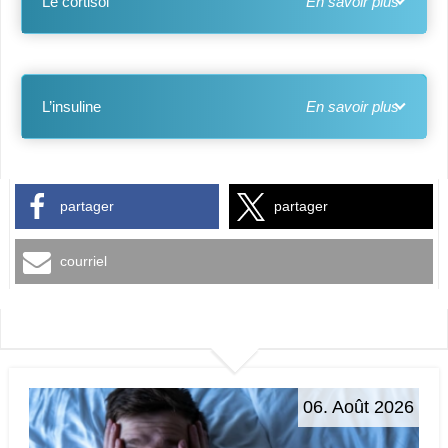
Le cortisol
L’insuline
partager
partager
courriel
06. Août 2026