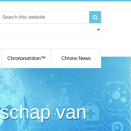
Chrononutrition™
Chrono News
nschap van