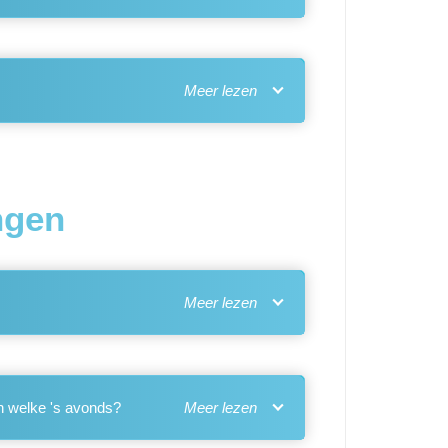
ngen
n welke 's avonds?