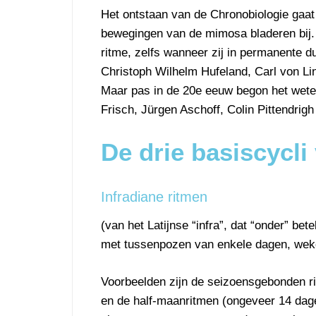
Het ontstaan van de Chronobiologie gaat
bewegingen van de mimosa bladeren bij. I
ritme, zelfs wanneer zij in permanente
Christoph Wilhelm Hufeland, Carl von Lin
Maar pas in de 20e eeuw begon het weten
Frisch, Jürgen Aschoff, Colin Pittendrigh
De drie basiscycl
Infradiane ritmen
(van het Latijnse “infra”, dat “onder” be
met tussenpozen van enkele dagen, weken
Voorbeelden zijn de seizoensgebonden r
en de half-maanritmen (ongeveer 14 dage