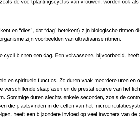
oals de voortplantingscyclus van vrouwen, worden ook als 
tekent en “dies”, dat “dag” betekent) zijn biologische ritmen 
 organisme zijn voorbeelden van ultradiaanse ritmen.
 cycli binnen een dag. Een volwassene, bijvoorbeeld, heeft
nele en spirituele functies. Ze duren vaak meerdere uren en
 verschillende slaapfasen en de prestatiecurve van het li
aam. Sommige duren slechts enkele seconden, zoals de cont
en die plaatsvinden in de cellen van het microcirculatiesys
olgen, heeft een bijzondere invloed op veel inwoners van de p