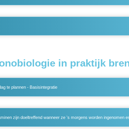
onobiologie in praktijk bre
 te plannen - Basisintegratie
taminen zijn doeltreffend wanneer ze 's morgens worden ingenomen e