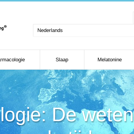
Kies
een
taal
rmacologie
Slaap
Melatonine
logie: De wete