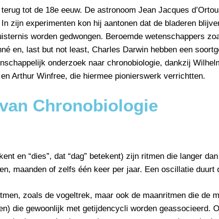
 terug tot de 18e eeuw. De astronoom Jean Jacques d’Ortous
n zijn experimenten kon hij aantonen dat de bladeren blijve
 duisternis worden gedwongen. Beroemde wetenschappers zoa
né en, last but not least, Charles Darwin hebben een soortg
schappelijk onderzoek naar chronobiologie, dankzij Wilhelm
 en Arthur Winfree, die hiermee pionierswerk verrichtten.
i van Chronobiologie
tekent en “dies”, dat “dag” betekent) zijn ritmen die langer d
, maanden of zelfs één keer per jaar. Een oscillatie duurt
itmen, zoals de vogeltrek, maar ook de maanritmen die de 
n) die gewoonlijk met getijdencycli worden geassocieerd. O