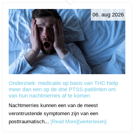
06. aug 2026
Onderzoek: medicatie op basis van THC hielp
meer dan een op de drie PTSS-patiënten om
van hun nachtmerries af te komen
Nachtmerries kunnen een van de meest
verontrustende symptomen zijn van een
posttraumatisch...
[Read More]
[weiterlesen]