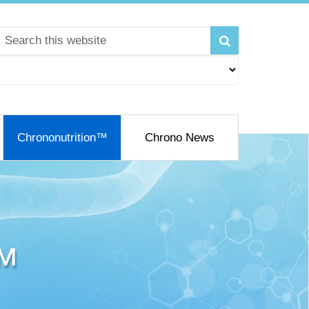
Chrononutrition™
Chrono News
™