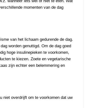
w.z. wanneer iets wel of niet te eten. Wat
op verschillende momenten van de dag
olisme van het lichaam gedurende de dag.
de dag worden genuttigd. Om de dag goed
odig hoge insulinepieken te voorkomen,
cten te kiezen. Zoete en vegetarische
f kaas zijn echter een belemmering en
 u niet overdrijft om te voorkomen dat uw