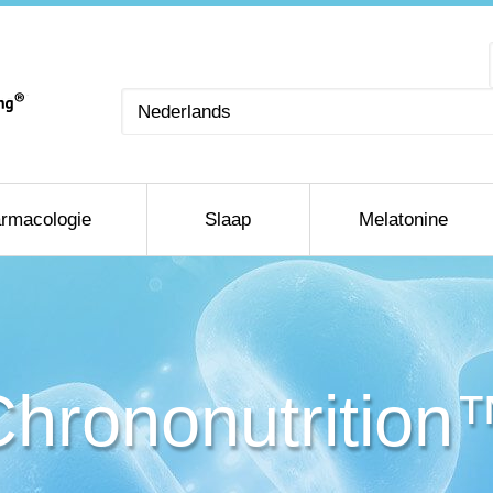
Kies
een
taal
rmacologie
Slaap
Melatonine
Chrononutrition