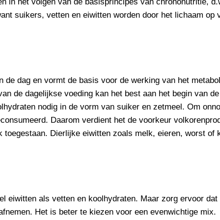
een in het volgen van de basisprincipes van chrononutritie, d.
k, want suikers, vetten en eiwitten worden door het lichaam 
 van de dag en vormt de basis voor de werking van het metab
l van de dagelijkse voeding kan het best aan het begin van 
koolhydraten nodig in de vorm van suiker en zetmeel. Om onn
consumeerd. Daarom verdient het de voorkeur volkorenprodu
k toegestaan. Dierlijke eiwitten zoals melk, eieren, worst o
el eiwitten als vetten en koolhydraten. Maar zorg ervoor dat
 afnemen. Het is beter te kiezen voor een evenwichtige mix.