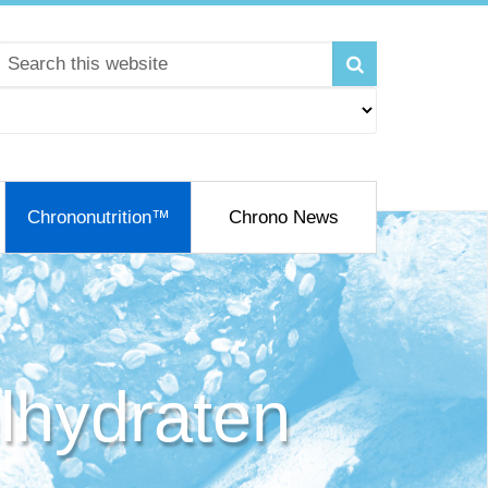
Chrononutrition™
Chrono News
lhydraten