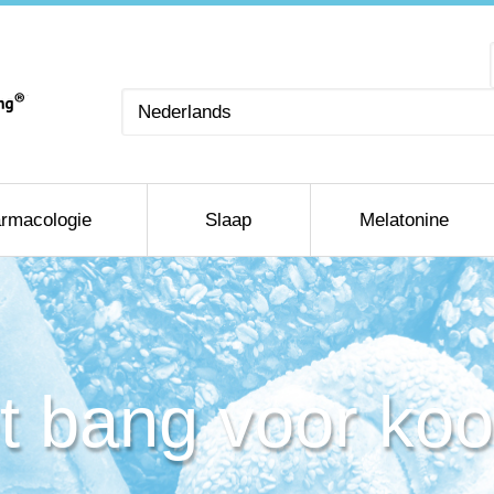
Kies
een
taal
rmacologie
Slaap
Melatonine
t bang voor koo