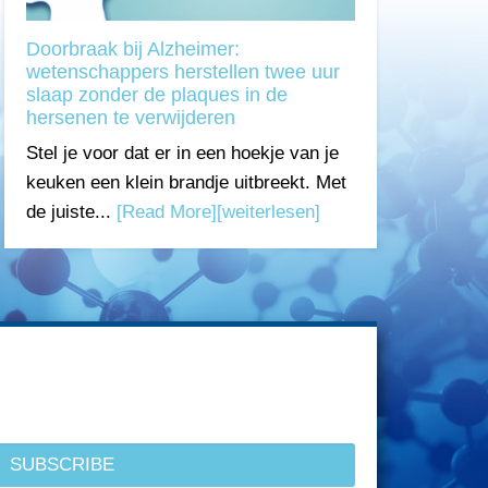
Doorbraak bij Alzheimer:
wetenschappers herstellen twee uur
slaap zonder de plaques in de
hersenen te verwijderen
Stel je voor dat er in een hoekje van je
keuken een klein brandje uitbreekt. Met
de juiste...
[Read More]
[weiterlesen]