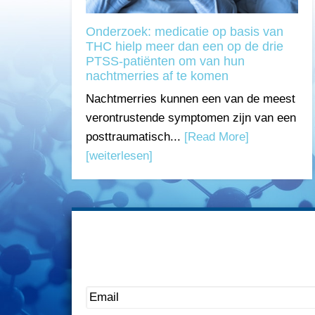
Onderzoek: medicatie op basis van
THC hielp meer dan een op de drie
PTSS-patiënten om van hun
nachtmerries af te komen
Nachtmerries kunnen een van de meest
verontrustende symptomen zijn van een
posttraumatisch...
[Read More]
[weiterlesen]