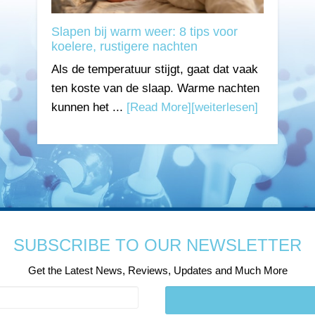
Slapen bij warm weer: 8 tips voor
koelere, rustigere nachten
Als de temperatuur stijgt, gaat dat vaak
ten koste van de slaap. Warme nachten
kunnen het ...
[Read More]
[weiterlesen]
SUBSCRIBE TO OUR NEWSLETTER
Get the Latest News, Reviews, Updates and Much More