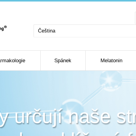
Zvolte
jazyk
rmakologie
Spánek
Melatonin
 určují naše st