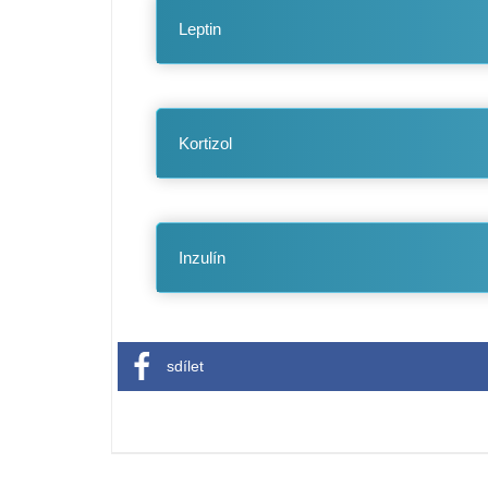
Leptin
Kortizol
Inzulín
sdílet