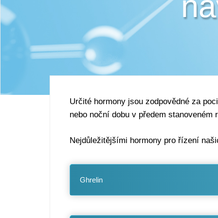
ná
Určité hormony jsou zodpovědné za pocit
nebo noční dobu v předem stanoveném ryt
Nejdůležitějšími hormony pro řízení našic
Ghrelin