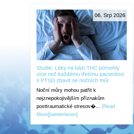
06. Srp 2026
Studie: Léky na bázi THC pomohly
více než každému třetímu pacientovi
s PTSD zbavit se nočních můr
Noční můry mohou patřit k
nejznepokojivějším příznakům
posttraumatické stresov�...
[Read
More]
[weiterlesen]