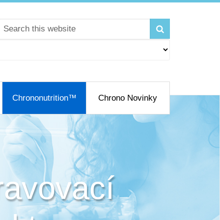
Chrononutrition™
Chrono Novinky
ravovací