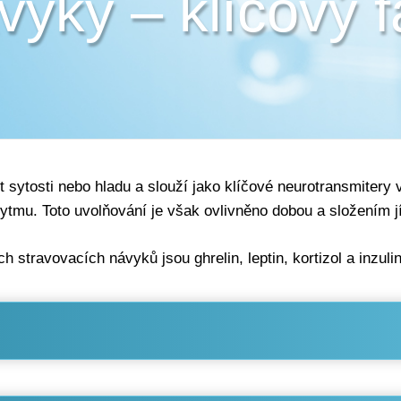
vyky – klíčový f
 sytosti nebo hladu a slouží jako klíčové neurotransmitery 
mu. Toto uvolňování je však ovlivněno dobou a složením jí
h stravovacích návyků jsou ghrelin, leptin, kortizol a inzulin