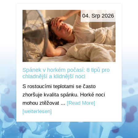
04. Srp 2026
Spánek v horkém počasí: 8 tipů pro
chladnější a klidnější noci
S rostoucími teplotami se často
zhoršuje kvalita spánku. Horké noci
mohou ztěžovat ...
[Read More]
[weiterlesen]