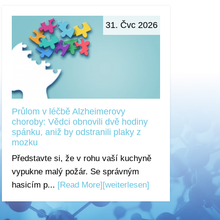
31. Čvc 2026
Průlom v léčbě Alzheimerovy
choroby: Vědci obnovili dvě hodiny
spánku, aniž by odstranili plaky z
mozku
Představte si, že v rohu vaší kuchyně
vypukne malý požár. Se správným
hasicím p...
[Read More]
[weiterlesen]