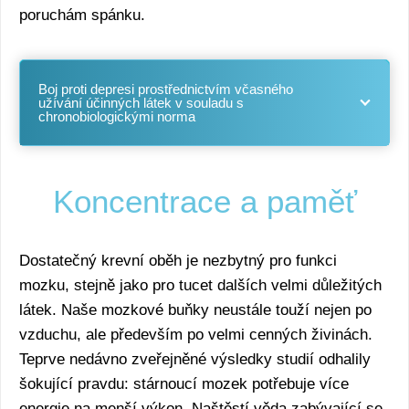
poruchám spánku.
Boj proti depresi prostřednictvím včasného
užívání účinných látek v souladu s
chronobiologickými norma
Koncentrace a paměť
Dostatečný krevní oběh je nezbytný pro funkci
mozku, stejně jako pro tucet dalších velmi důležitých
látek. Naše mozkové buňky neustále touží nejen po
vzduchu, ale především po velmi cenných živinách.
Teprve nedávno zveřejněné výsledky studií odhalily
šokující pravdu: stárnoucí mozek potřebuje více
energie na menší výkon. Naštěstí věda zabývající se