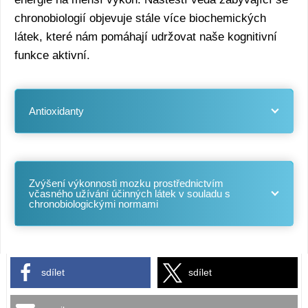
chronobiologií objevuje stále více biochemických
látek, které nám pomáhají udržovat naše kognitivní
funkce aktivní.
Antioxidanty
Zvýšení výkonnosti mozku prostřednictvím
včasného užívání účinných látek v souladu s
chronobiologickými normami
sdílet
sdílet