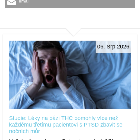
email
06. Srp 2026
Studie: Léky na bázi THC pomohly více než
každému třetímu pacientovi s PTSD zbavit se
nočních můr