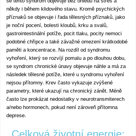
se tento syndrom objevuje bez ohledu na stres a
někdy i během klidového stavu. Kromě psychických
příznaků se objevuje i řada tělesných příznaků, jako
je noční pocení, bolesti kloubů, krku a svalů,
gastrointestinální potíže, pocit tlaku, pocity nemoci
podobné chřipce a také závažné omezení krátkodobé
paměti a koncentrace. Na rozdíl od syndromu
vyhoření, který se rozvíjí pomalu a po dlouhou dobu,
se syndrom chronické únavy objevuje náhle a má za
následek tělesné potíže, které u syndromu vyhoření
nejsou přítomny. Krev často vykazuje zvýšené
parametry, které ukazují na chronický zánět. Méně
často lze prokázat nedostatky v neurotransmiterech
a/nebo hormonech, pokud není zároveň přítomna
deprese.
Celková životní energie: