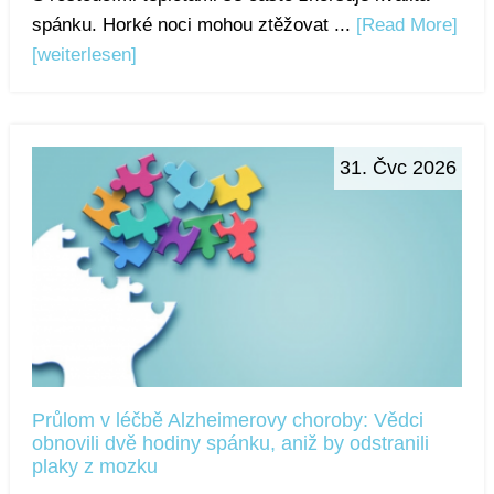
spánku. Horké noci mohou ztěžovat ...
[Read More]
[weiterlesen]
31. Čvc 2026
Průlom v léčbě Alzheimerovy choroby: Vědci
obnovili dvě hodiny spánku, aniž by odstranili
plaky z mozku