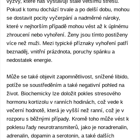
výzvy, které nás vystavují stále většímu stresu.
Pokud k tomu dochází trvale a po delší dobu, mohou
se dostavit pocity vyčerpání a nadměrné nároky,
které v nejhorším případě mohou vést až k úplnému
zhroucení nebo vyhoření. Ženy jsou tímto postiženy
více než muži. Mezi typické příznaky vyhoření patří
beznaděj, vnitřní prázdnota, poruchy spánku a
nedostatek energie.
Může se také objevit zapomnětlivost, snížené libido,
potíže se soustředěním a také negativní pohled na
život. Biochemicky lze doložit pokles stresového
hormonu kortizolu v ranních hodinách, což vede k
večerní hodnotě, která je vyšší než ranní, což je v
rozporu s běžnými případy. Kromě toho může vést k
poklesu řady neurotransmiterů, jako je noradrenalin,
adrenalin, dopamin a serotonin, a také dalších