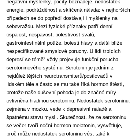
negativní myšlenky, pocity beznaděje, nedostatek
energie, podrážděnost a sklíčená nálada; v nejhorších
případech se do popředí dostávají i myšlenky na
sebevraždu. Mezi fyzické příznaky patří denní
ospalost, nespavost, bolestivost svalů,
gastrointestinální potíže, bolesti hlavy a další blíže
nespecifikované smyslové poruchy. U lidí trpících
depresí se téměř vždy projevuje funkční porucha
serotoninového systému. Serotonin je jedním z
nejdůležitějších neurotransmiterů/posilovačů v
lidském těle a často se mu také říká hormon štěstí,
protože naše duševní pohoda je do značné míry
ovlivněna hladinou serotoninu. Nedostatek serotoninu,
zejména v mozku, vede k depresivní náladě a
špatnému stavu mysli. Skutečnost, že ze serotoninu
se večer tvoří noční hormon melatonin, vysvětluje,
proč může nedostatek serotoninu vést také k