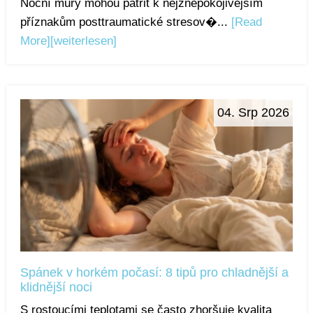
Noční můry mohou patřit k nejznepokojivějším
příznakům posttraumatické stresov�...
[Read
More]
[weiterlesen]
04. Srp 2026
Spánek v horkém počasí: 8 tipů pro chladnější a
klidnější noci
S rostoucími teplotami se často zhoršuje kvalita