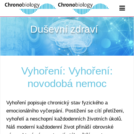
Duševní zdraví
Vyhoření: Vyhoření:
novodobá nemoc
Vyhoření popisuje chronický stav fyzického a
emocionálního vyčerpání. Postižení se cítí přetíženi,
vyhořelí a neschopní každodenních životních úkolů.
Náš moderní každodenní život přináší obrovské