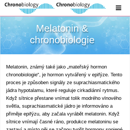
Melatonin &
chronobiologie
Melatonin, známý také jako „mateřský hormon
chronobiologie“, je hormon vytvářený v epifýze. Tento
proces je způsoben signály ze suprachiasmatického
jádra hypotalamu, které reguluje cirkadiánní rytmus.
Když sítnice přestane vnímat tolik modrého vlnového
světla, suprachiasmatické jádro je informováno a
přiměje epifýzu, aby začala vyrábět melatonin. Když
sítnice vnímají časné ráno, produkce melatoninu se
zastaví a místo něj se začnou tvořit hormony spojené