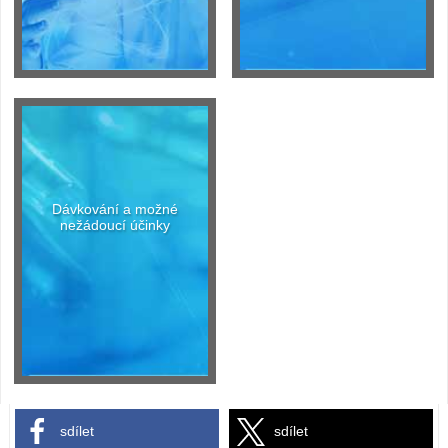
Dávkování a možné
nežádoucí účinky
sdílet
sdílet