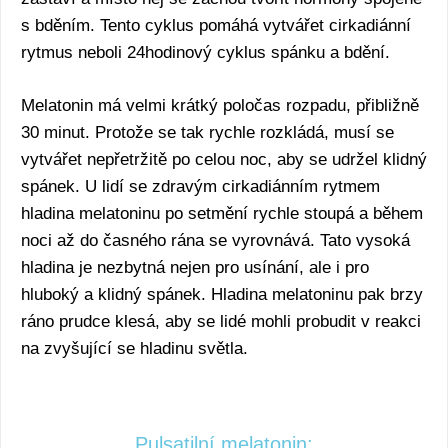
s bděním. Tento cyklus pomáhá vytvářet cirkadiánní
rytmus neboli 24hodinový cyklus spánku a bdění.
Melatonin má velmi krátký poločas rozpadu, přibližně
30 minut. Protože se tak rychle rozkládá, musí se
vytvářet nepřetržitě po celou noc, aby se udržel klidný
spánek. U lidí se zdravým cirkadiánním rytmem
hladina melatoninu po setmění rychle stoupá a během
noci až do časného rána se vyrovnává. Tato vysoká
hladina je nezbytná nejen pro usínání, ale i pro
hluboký a klidný spánek. Hladina melatoninu pak brzy
ráno prudce klesá, aby se lidé mohli probudit v reakci
na zvyšující se hladinu světla.
Pulsatilní melatonin: