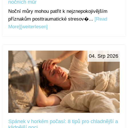
nočních můr
Noční můry mohou patřit k nejznepokojivějším
příznakům posttraumatické stresov�...
[Read
More]
[weiterlesen]
04. Srp 2026
Spánek v horkém počasí: 8 tipů pro chladnější a
klidnější noci