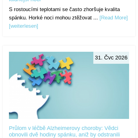
S rostoucími teplotami se často zhoršuje kvalita
spánku. Horké noci mohou ztěžovat ...
[Read More]
[weiterlesen]
31. Čvc 2026
Průlom v léčbě Alzheimerovy choroby: Vědci
obnovili dvě hodiny spánku, aniž by odstranili