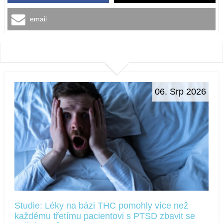
email
06. Srp 2026
Studie: Léky na bázi THC pomohly více než
každému třetímu pacientovi s PTSD zbavit se