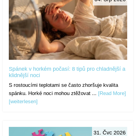
Spánek v horkém počasí: 8 tipů pro chladnější a
klidnější noci
S rostoucími teplotami se často zhoršuje kvalita
spánku. Horké noci mohou ztěžovat ...
[Read More]
[weiterlesen]
31. Čvc 2026