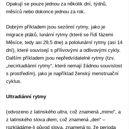
Opakují se pouze jednou za několik dní, týdnů,
měsíců nebo dokonce jednou za rok.
Dobrým příkladem jsou sezónní rytmy, jako je
migrace ptáků, lunární rytmy (které se řídí fázemi
Měsíce, tedy asi 29,5 dne) a pololunární rytmy (asi 14
dní), které souvisejí s přílivovými a odlivovými cykly.
Dalším příkladem jsou nepředvídatelné rytmy (tzv.
„necirkadiánní rytmy“, které nemají žádnou souvislost
s prostředím), jako je například ženský menstruační
cyklus.
Ultradiánní rytmy
(odvozeno z latinského
ultra
, což znamená „mimo“, a
z latinského slova
diem
, což znamená „den“ –
rozkládáme-li původ slova, znamená to, že perioda