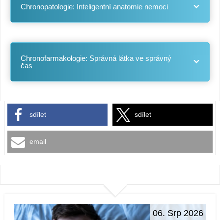
Chronopatologie: Inteligentní anatomie nemoci
Chronofarmakologie: Správná látka ve správný
čas
sdílet
sdílet
email
06. Srp 2026