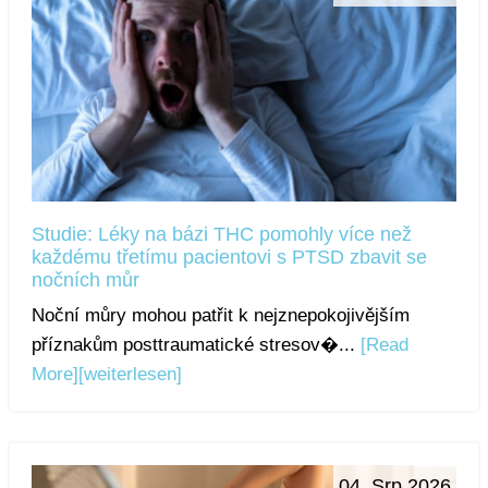
Studie: Léky na bázi THC pomohly více než
každému třetímu pacientovi s PTSD zbavit se
nočních můr
Noční můry mohou patřit k nejznepokojivějším
příznakům posttraumatické stresov�...
[Read
More]
[weiterlesen]
04. Srp 2026