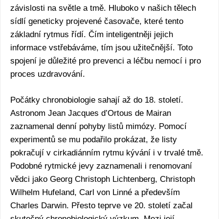
závislosti na světle a tmě. Hluboko v našich tělech
sídlí geneticky projevené časovače, které tento
základní rytmus řídí. Čím inteligentněji jejich
informace vstřebáváme, tím jsou užitečnější. Toto
spojení je důležité pro prevenci a léčbu nemocí i pro
proces uzdravování.
Počátky chronobiologie sahají až do 18. století.
Astronom Jean Jacques d’Ortous de Mairan
zaznamenal denní pohyby listů mimózy. Pomocí
experimentů se mu podařilo prokázat, že listy
pokračují v cirkadiánním rytmu kývání i v trvalé tmě.
Podobné rytmické jevy zaznamenali i renomovaní
vědci jako Georg Christoph Lichtenberg, Christoph
Wilhelm Hufeland, Carl von Linné a především
Charles Darwin. Přesto teprve ve 20. století začal
skutečný chronobiologický výzkum. Mezi její