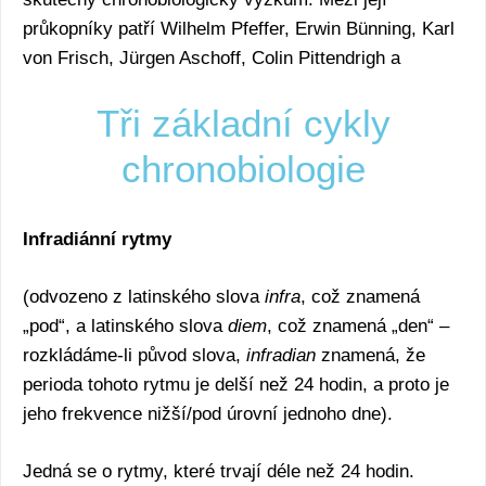
průkopníky patří Wilhelm Pfeffer, Erwin Bünning, Karl
von Frisch, Jürgen Aschoff, Colin Pittendrigh a
Tři základní cykly
chronobiologie
Infradiánní rytmy
(odvozeno z latinského slova
infra
, což znamená
„pod“, a latinského slova
diem
, což znamená „den“ –
rozkládáme-li původ slova,
infradian
znamená, že
perioda tohoto rytmu je delší než 24 hodin, a proto je
jeho frekvence nižší/pod úrovní jednoho dne).
Jedná se o rytmy, které trvají déle než 24 hodin.