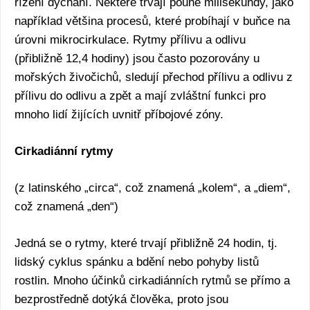
řízení dýchání. Některé trvají pouhé milisekundy, jako
například většina procesů, které probíhají v buňce na
úrovni mikrocirkulace. Rytmy přílivu a odlivu
(přibližně 12,4 hodiny) jsou často pozorovány u
mořských živočichů, sledují přechod přílivu a odlivu z
přílivu do odlivu a zpět a mají zvláštní funkci pro
mnoho lidí žijících uvnitř příbojové zóny.
Cirkadiánní rytmy
(z latinského „circa“, což znamená „kolem“, a „diem“,
což znamená „den“)
Jedná se o rytmy, které trvají přibližně 24 hodin, tj.
lidský cyklus spánku a bdění nebo pohyby listů
rostlin. Mnoho účinků cirkadiánních rytmů se přímo a
bezprostředně dotýká člověka, proto jsou