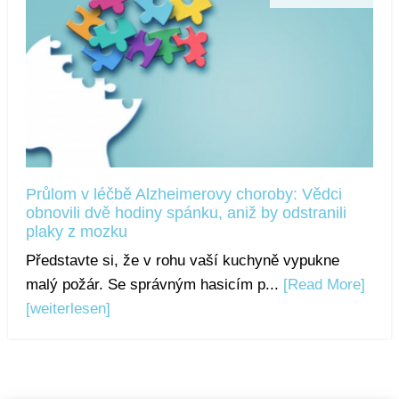
Průlom v léčbě Alzheimerovy choroby: Vědci
obnovili dvě hodiny spánku, aniž by odstranili
plaky z mozku
Představte si, že v rohu vaší kuchyně vypukne
malý požár. Se správným hasicím p...
[Read More]
[weiterlesen]