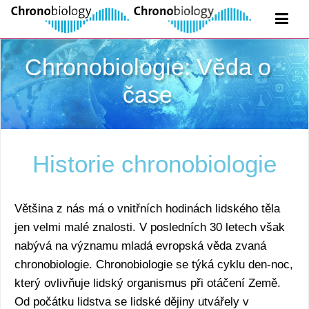
Chronobiologie: Věda o
čase
Historie chronobiologie
Většina z nás má o vnitřních hodinách lidského těla
jen velmi malé znalosti. V posledních 30 letech však
nabývá na významu mladá evropská věda zvaná
chronobiologie. Chronobiologie se týká cyklu den-noc,
který ovlivňuje lidský organismus při otáčení Země.
Od počátku lidstva se lidské dějiny utvářely v