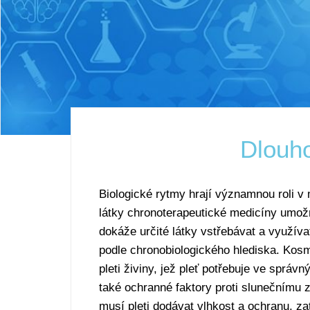
Dlouh
Biologické rytmy hrají významnou roli v
látky chronoterapeutické medicíny umož
dokáže určité látky vstřebávat a využíva
podle chronobiologického hlediska. Kosme
pleti živiny, jež pleť potřebuje ve správ
také ochranné faktory proti slunečnímu z
musí pleti dodávat vlhkost a ochranu, z