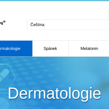
Zvolte
jazyk
rmakologie
Spánek
Melatonin
Dermatologie