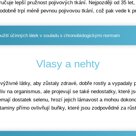
učuje lepší pružnost pojivových tkání. Nejpozději od 35 let
dobně trpí méně pevnou pojivovou tkání, což pak vede k pro
použití účinných látek v souladu s chronobiologickými normam
Vlasy a nehty
ýživné látky, aby zůstaly zdravé, dobře rostly a vypadaly př
liv na organismus, ale projevují se také nedostatky, které js
emají dostatek selenu, hrozí jejich lámavost a mohou dokonc
taminy přímo ovlivňují buňky, které jsou zodpovědné za růst