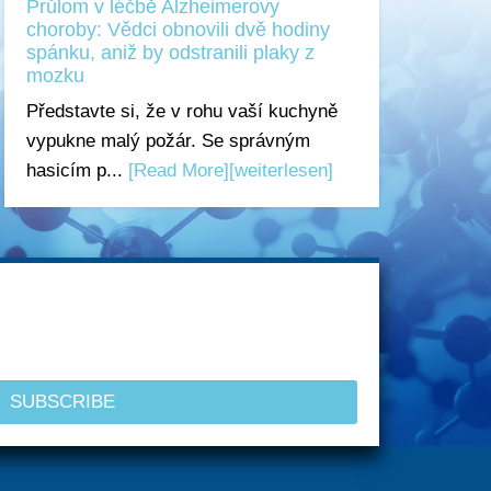
Průlom v léčbě Alzheimerovy
choroby: Vědci obnovili dvě hodiny
spánku, aniž by odstranili plaky z
mozku
Představte si, že v rohu vaší kuchyně
vypukne malý požár. Se správným
hasicím p...
[Read More]
[weiterlesen]