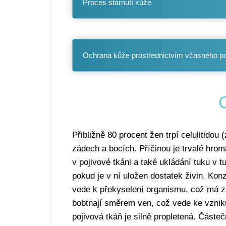
Proces stárnutí kůže
Ochrana kůže prostřednictvím včasného pou
C
Přibližně 80 procent žen trpí celulitid
zádech a bocích. Příčinou je trvalé hro
v pojivové tkáni a také ukládání tuku v 
pokud je v ní uložen dostatek živin. Ko
vede k překyselení organismu, což má za
bobtnají směrem ven, což vede ke vzniku 
pojivová tkáň je silně propletená. Část