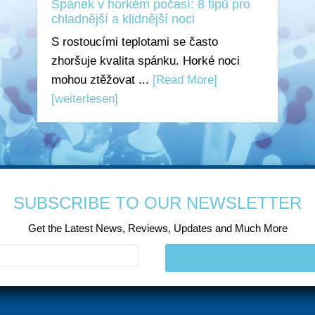
Spánek v horkém počasí: 8 tipů pro
chladnější a klidnější noci
S rostoucími teplotami se často
zhoršuje kvalita spánku. Horké noci
mohou ztěžovat ...
[Read More]
[weiterlesen]
SUBSCRIBE TO OUR NEWSLETTER
Get the Latest News, Reviews, Updates and Much More