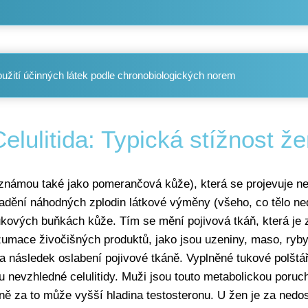
žití účinných látek podle chronobiologických norem
elulitida: Typická stížnost ž
ou (známou také jako pomerančová kůže), která se projevuje 
madění náhodných zplodin látkové výměny (všeho, co tělo n
tukových buňkách kůže. Tím se mění pojivová tkáň, která je
nzumace živočišných produktů, jako jsou uzeniny, maso, ryby
 následek oslabení pojivové tkáně. Vyplněné tukové polštář
nevzhledné celulitidy. Muži jsou touto metabolickou porucho
ečně za to může vyšší hladina testosteronu. U žen je za ne