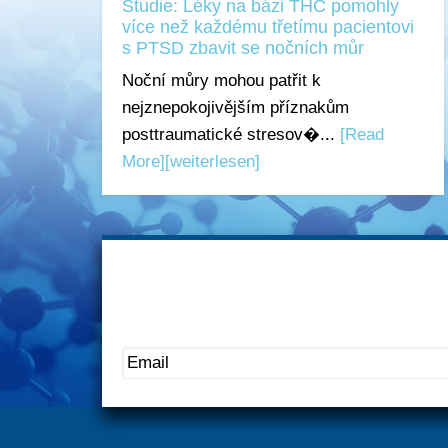
Studie: Léky na bázi THC pomohly
více než každému třetímu pacientovi
s PTSD zbavit se nočních můr
Noční můry mohou patřit k
nejznepokojivějším příznakům
posttraumatické stresov�...
[Read
More]
[weiterlesen]