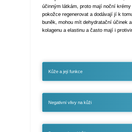
účinným látkám, proto mají noční krémy 
pokožce regenerovat a dodávají jí k tomu 
buněk, mohou mít dehydratační účinek a t
kolagenu a elastinu a často mají i protivi
Kůže a její funkce
Negativní vlivy na kůži