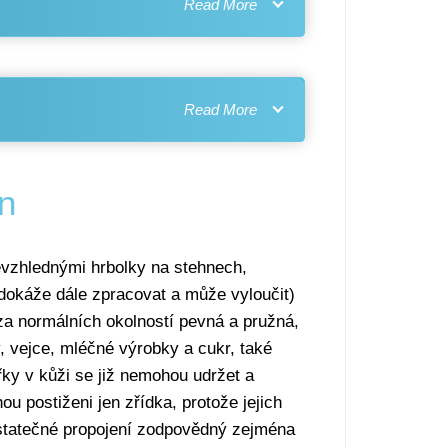
en
nevzhlednými hrbolky na stehnech,
edokáže dále zpracovat a může vyloučit)
 za normálních okolností pevná a pružná,
, vejce, mléčné výrobky a cukr, také
ky v kůži se již nemohou udržet a
u postiženi jen zřídka, protože jejich
dostatečné propojení zodpovědný zejména