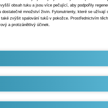
vyšší obsah tuku a jsou více pečující, aby podpořily regen
dostatečné množství živin. Fytonutrienty, které se užívají o
aké zvýšit spalování tuků v pokožce. Prostřednictvím těcht
rový a protizánětlivý účinek.