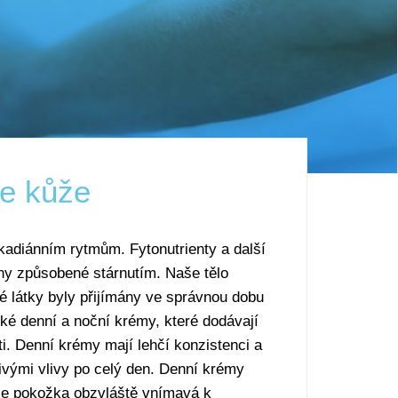
e kůže
kadiánním rytmům. Fytonutrienty a další
ny způsobené stárnutím. Naše tělo
té látky byly přijímány ve správnou dobu
cké denní a noční krémy, které dodávají
ti. Denní krémy mají lehčí konzistenci a
livými vlivy po celý den. Denní krémy
 je pokožka obzvláště vnímavá k