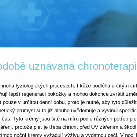
odobě uznávaná chronoterapi
 mnoha fyziologických procesech. I kůže podléhá určitým cir
ňují lepší regeneraci pokožky a mohou dokonce zvrátit změ
t pouze v určitou denní dobu, proto je nutné, aby tyto důleži
tický průmysl si to již dlouho uvědomuje a vyvinul specifi
ný čas. Tyto krémy jsou šité na míru podle různých potřeb ple
áření, protože pleť je třeba chránit před UV zářením a škod
atímco noční krémy vyžadují výživu a vydatnou péči. V noci