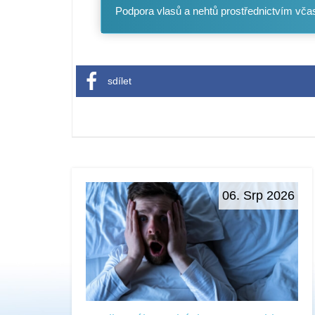
Podpora vlasů a nehtů prostřednictvím vča
sdílet
06. Srp 2026