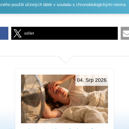
sného použití účinných látek v souladu s chronobiologickými norma
sdílet
04. Srp 2026