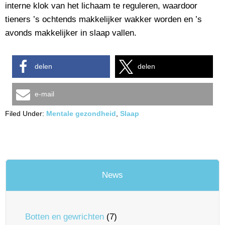
interne klok van het lichaam te reguleren, waardoor
tieners ’s ochtends makkelijker wakker worden en ’s
avonds makkelijker in slaap vallen.
delen
delen
e-mail
Filed Under:
Mentale gezondheid
,
Slaap
News
Botten en gewrichten
(7)