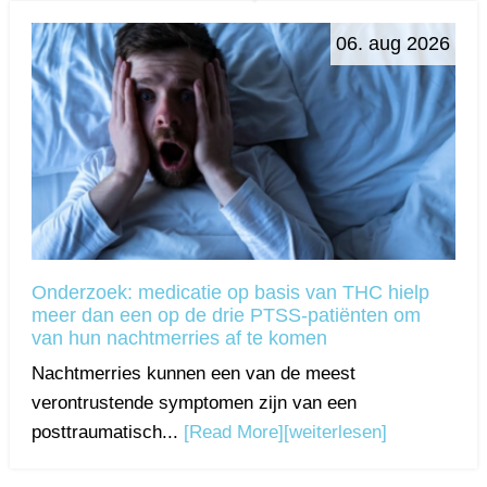
06. aug 2026
Onderzoek: medicatie op basis van THC hielp
meer dan een op de drie PTSS-patiënten om
van hun nachtmerries af te komen
Nachtmerries kunnen een van de meest
verontrustende symptomen zijn van een
posttraumatisch...
[Read More]
[weiterlesen]