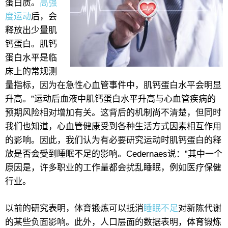
蛋白质。
高强
度运动
后，会
释放出少量肌
钙蛋白。肌钙
蛋白水平是临
床上的常规测
量指标，因为在急性心血管事件中，肌钙蛋白水平会明显
升高。”运动后血液中肌钙蛋白水平升高与心血管疾病的
预期风险相对增加有关。这背后的机制尚不清楚，但同时
我们也知道，心血管健康受到各种生活方式因素相互作用
的影响。因此，我们认为有必要研究运动时肌钙蛋白的释
放是否会受到睡眠不足的影响。Cedernaes说：”其中一个
原因是，许多职业的工作量都会扰乱睡眠，例如医疗保健
行业。
以前的研究表明，体育锻炼可以抵消
睡眠不足
对新陈代谢
的某些负面影响。此外，人口层面的数据表明，体育锻炼