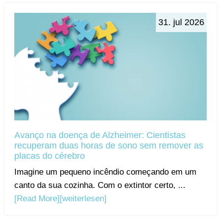
31. jul 2026
Avanço na doença de Alzheimer: Cientistas
recuperam duas horas de sono sem remover as
placas do cérebro
Imagine um pequeno incêndio começando em um
canto da sua cozinha. Com o extintor certo, ...
[Read More]
[weiterlesen]