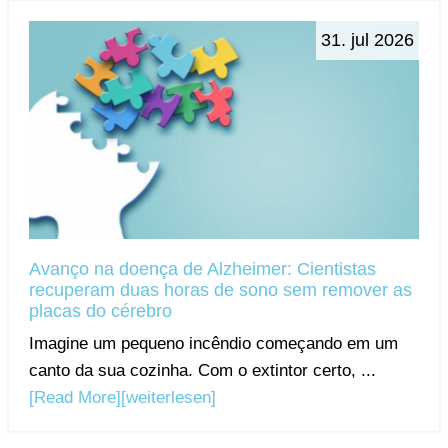
31. jul 2026
Avanço na doença de Alzheimer: Cientistas
recuperam duas horas de sono sem remover as
placas do cérebro
Imagine um pequeno incêndio começando em um
canto da sua cozinha. Com o extintor certo, ...
[Read More]
[weiterlesen]