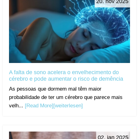
20. nov 2025
A falta de sono acelera o envelhecimento do
cérebro e pode aumentar o risco de demência
As pessoas que dormem mal têm maior
probabilidade de ter um cérebro que parece mais
velh...
[Read More]
[weiterlesen]
02. jan 2025