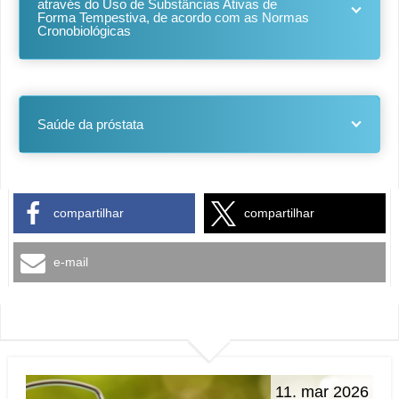
através do Uso de Substâncias Ativas de
Forma Tempestiva, de acordo com as Normas
Cronobiológicas
Saúde da próstata
compartilhar
compartilhar
e-mail
11. mar 2026