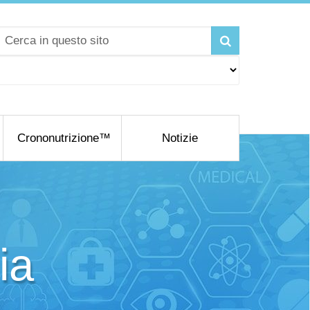
Crononutrizione™
Notizie
ia