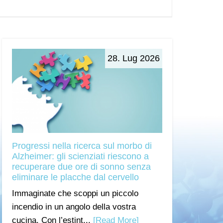
28. Lug 2026
Progressi nella ricerca sul morbo di
Alzheimer: gli scienziati riescono a
recuperare due ore di sonno senza
eliminare le placche dal cervello
Immaginate che scoppi un piccolo
incendio in un angolo della vostra
cucina. Con l’estint...
[Read More]