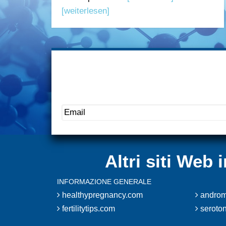
[weiterlesen]
Altri siti Web
INFORMAZIONE GENERALE
healthypregnancy.com
androm
fertilitytips.com
seroton