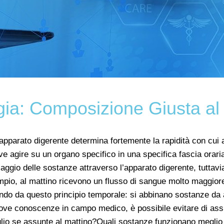
ia: Composizione Giusta a
 apparato digerente determina fortemente la rapidità con cui a
e agire su un organo specifico in una specifica fascia orari
ssaggio delle sostanze attraverso l’apparato digerente, tutta
mpio, al mattino ricevono un flusso di sangue molto maggiore 
endo da questo principio temporale: si abbinano sostanze d
uove conoscenze in campo medico, è possibile evitare di as
lio se assunte al mattino?Quali sostanze funzionano meglio