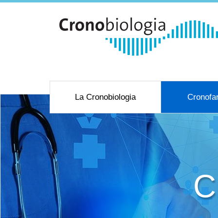
La Cronobiologia
Cronofa
C