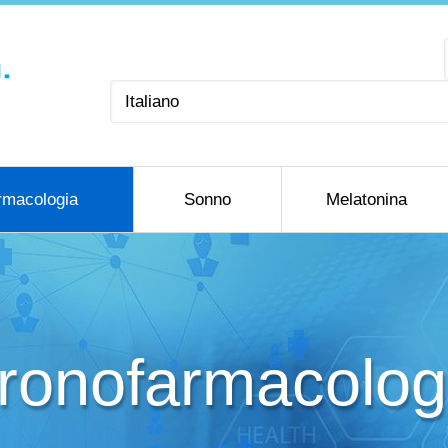
Scegli
una
lingua
rmacologia
Sonno
Melatonina
ronofarmacolog