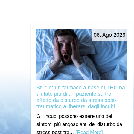
06. Ago 2026
Studio: un farmaco a base di THC ha
aiutato più di un paziente su tre
affetto da disturbo da stress post-
traumatico a liberarsi dagli incubi
Gli incubi possono essere uno dei
sintomi più angoscianti del disturbo da
stress post-tra...
[Read More]