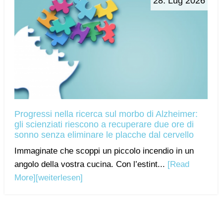
28. Lug 2026
Progressi nella ricerca sul morbo di Alzheimer:
gli scienziati riescono a recuperare due ore di
sonno senza eliminare le placche dal cervello
Immaginate che scoppi un piccolo incendio in un
angolo della vostra cucina. Con l’estint...
[Read
More]
[weiterlesen]