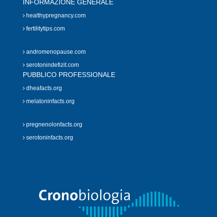
INFORMAZIONE GENERALE
healthypregnancy.com
fertilitytips.com
andromenopause.com
serotonindefizit.com
PUBBLICO PROFESSIONALE
dheafacts.org
melatoninfacts.org
pregnenolonfacts.org
serotoninfacts.org