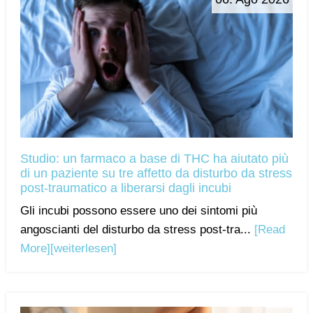
Studio: un farmaco a base di THC ha aiutato più
di un paziente su tre affetto da disturbo da stress
post-traumatico a liberarsi dagli incubi
Gli incubi possono essere uno dei sintomi più
angoscianti del disturbo da stress post-tra...
[Read
More]
[weiterlesen]