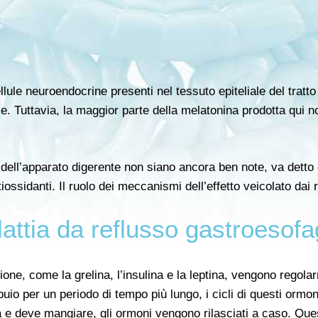
lule neuroendocrine presenti nel tessuto epiteliale del tratto
e. Tuttavia, la maggior parte della melatonina prodotta qui n
 dell’apparato digerente non siano ancora ben note, va detto
iossidanti. Il ruolo dei meccanismi dell’effetto veicolato dai r
attia da reflusso gastroesof
tione, come la grelina, l’insulina e la leptina, vengono regola
 buio per un periodo di tempo più lungo, i cicli di questi orm
a e deve mangiare, gli ormoni vengono rilasciati a caso. Qu