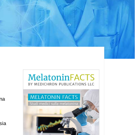
ina
sia