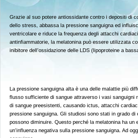
Grazie al suo potere antiossidante contro i depositi di co
dello stress, abbassa la pressione sanguigna ed influisc
ventricolare e riduce la frequenza degli attacchi cardia
antinfiammatorie, la melatonina può essere utilizzata con
inibitore dell’ossidazione delle LDS (lipoproteine a bassa
La pressione sanguigna alta è una delle malattie più diff
flusso sufficiente di sangue attraverso i vasi sanguigni ri
di sangue preesistenti, causando ictus, attacchi cardiaci 
pressione sanguigna. Gli studiosi sono stati in grado d
possono diminuire. Questo perché la melatonina ha un ef
un’influenza negativa sulla pressione sanguigna. Ad oggi