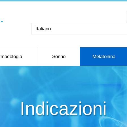
Scegli
una
lingua
rmacologia
Sonno
Melatonina
Indicazioni