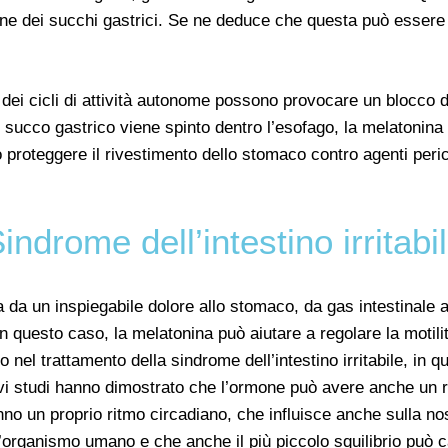
ione dei succhi gastrici. Se ne deduce che questa può essere 
dei cicli di attività autonome possono provocare un blocco d
 succo gastrico viene spinto dentro l’esofago, la melatonina
roteggere il rivestimento dello stomaco contro agenti pericol
indrome dell’intestino irritabi
ata da un inspiegabile dolore allo stomaco, da gas intestinal
n questo caso, la melatonina può aiutare a regolare la motilità
nel trattamento della sindrome dell’intestino irritabile, in q
uovi studi hanno dimostrato che l’ormone può avere anche un ru
hanno un proprio ritmo circadiano, che influisce anche sulla n
’organismo umano e che anche il più piccolo squilibrio può 