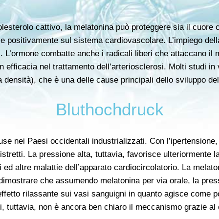
lesterolo cattivo, la melatonina può proteggere sia il cuore ch
e positivamente sul sistema cardiovascolare. L’impiego della 
ci. L’ormone combatte anche i radicali liberi che attaccano 
 efficacia nel trattamento dell’arteriosclerosi. Molti studi i
 densità), che è una delle cause principali dello sviluppo dell
Bluthochdruck
use nei Paesi occidentali industrializzati. Con l’ipertensione
stretti. La pressione alta, tuttavia, favorisce ulteriormente l
ed altre malattie dell’apparato cardiocircolatorio. La melaton
i dimostrare che assumendo melatonina per via orale, la pres
fetto rilassante sui vasi sanguigni in quanto agisce come po
, tuttavia, non è ancora ben chiaro il meccanismo grazie al 