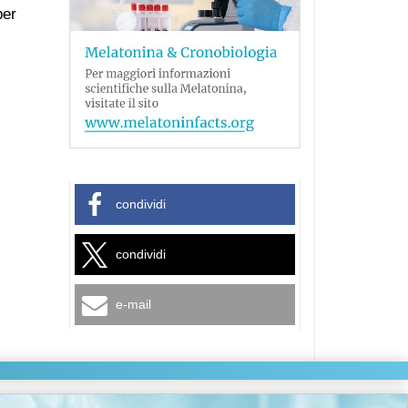
per
condividi
condividi
e-mail