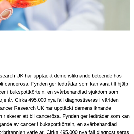
esearch UK har upptäckt demensliknande beteende hos
bli cancerösa. Fynden ger ledtrådar som kan vara till hjälp
cer i bukspottkörteln, en svårbehandlad sjukdom som
rje år. Cirka 495.000 nya fall diagnostiseras i världen
 Cancer Research UK har upptäckt demensliknande
m riskerar att bli cancerösa. Fynden ger ledtrådar som kan
yggande av cancer i bukspottkörteln, en svårbehandlad
rbritannien varje år. Cirka 495.000 nya fall diagnostiseras