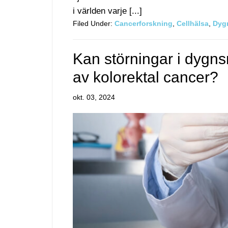
i världen varje [...]
Filed Under:
Cancerforskning
,
Cellhälsa
,
Dyg
Kan störningar i dygn
av kolorektal cancer?
okt. 03, 2024