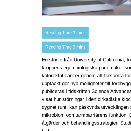
En studie från University of California, I
kroppens egen biologiska pacemaker som
kolorektal cancer genom att försämra t
upptäckt ger nya möjligheter till föreby
publiceras i tidskriften Science Advances,
visat hur störningar i den cirkadiska k
dygnet runt, kan påskynda utvecklingen 
mikrobiom och tarmbarriärens funktion. D
åtgärder och behandlingsstrategier. Stud
[...]