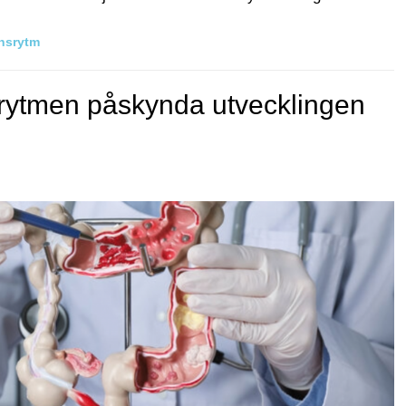
nsrytm
srytmen påskynda utvecklingen