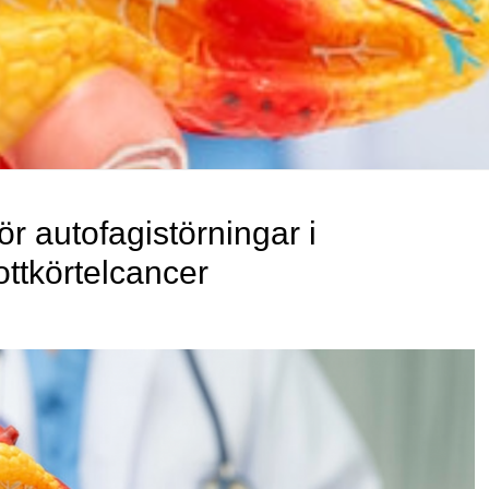
ör autofagistörningar i
ttkörtelcancer