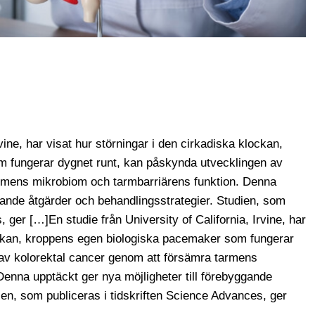
rvine, har visat hur störningar i den cirkadiska klockan,
 fungerar dygnet runt, kan påskynda utvecklingen av
armens mikrobiom och tarmbarriärens funktion. Denna
ggande åtgärder och behandlingsstrategier. Studien, som
 ger […]En studie från University of California, Irvine, har
lockan, kroppens egen biologiska pacemaker som fungerar
av kolorektal cancer genom att försämra tarmens
enna upptäckt ger nya möjligheter till förebyggande
ien, som publiceras i tidskriften Science Advances, ger