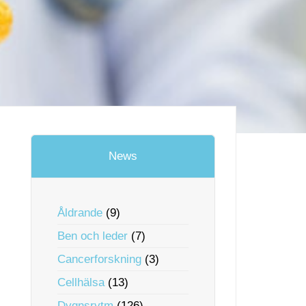
News
Åldrande
(9)
Ben och leder
(7)
Cancerforskning
(3)
Cellhälsa
(13)
Dygnsrytm
(126)