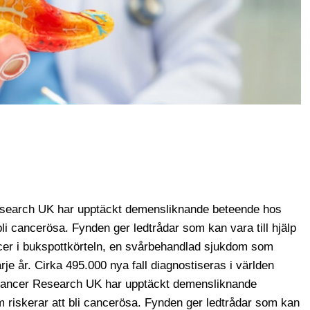
esearch UK har upptäckt demensliknande beteende hos
bli cancerösa. Fynden ger ledtrådar som kan vara till hjälp
cer i bukspottkörteln, en svårbehandlad sjukdom som
rje år. Cirka 495.000 nya fall diagnostiseras i världen
 Cancer Research UK har upptäckt demensliknande
m riskerar att bli cancerösa. Fynden ger ledtrådar som kan