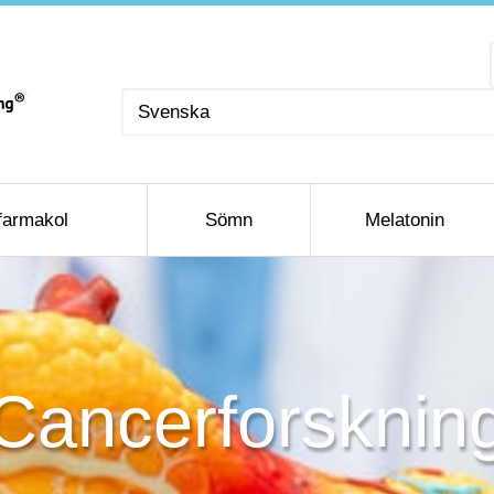
Välj
ett
språk
farmakol
Sömn
Melatonin
Cancerforsknin