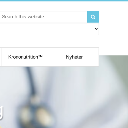
Krononutrition™
Nyheter
g