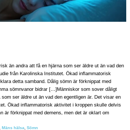
risk än andra att få en hjärna som ser äldre ut än vad den
udie från Karolinska Institutet. Ökad inflammatorisk
förklara detta samband. Dålig sömn är förknippat med
mma sömnvanor bidrar […]Människor som sover dåligt
na som ser äldre ut än vad den egentligen är. Det visar en
tet. Ökad inflammatorisk aktivitet i kroppen skulle delvis
mn är förknippat med demens, men det är oklart om
,
Mäns hälsa
,
Sömn