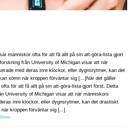
änniskor ofta för att få allt på sin att-göra-lista gjort
forskning från University of Michigan visar att när
erade med deras inre klockor, eller dygnsrytmer, kan det
an sömn när kroppen förväntar sig […]När det gäller
ör att få allt på sin att-göra-lista gjort först. Detta
rån University of Michigan visar att när människors
ras inre klockor, eller dygnsrytmer, kan det drastiskt
r kroppen förväntar sig [...]
Sömn