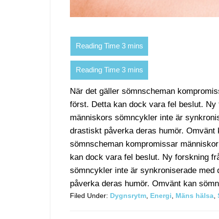
När det gäller sömnscheman kompromissar m
först. Detta kan dock vara fel beslut. Ny 
människors sömncykler inte är synkronis
drastiskt påverka deras humör. Omvänt k
sömnscheman kompromissar människor ofta f
kan dock vara fel beslut. Ny forskning f
sömncykler inte är synkroniserade med de
påverka deras humör. Omvänt kan sömn nä
Filed Under:
Dygnsrytm
,
Energi
,
Mäns hälsa
,