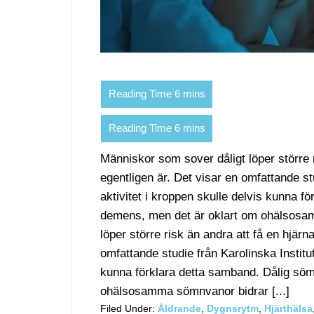
Människor som sover dåligt löper större 
egentligen är. Det visar en omfattande st
aktivitet i kroppen skulle delvis kunna 
demens, men det är oklart om ohälsosa
löper större risk än andra att få en hjär
omfattande studie från Karolinska Institu
kunna förklara detta samband. Dålig sö
ohälsosamma sömnvanor bidrar [...]
Filed Under:
Åldrande
,
Dygnsrytm
,
Hjärthälsa