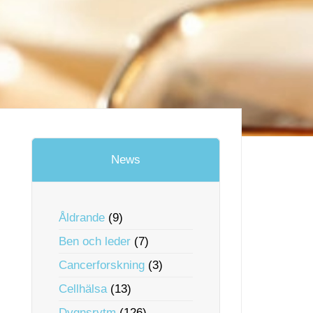
News
Åldrande
(9)
Ben och leder
(7)
Cancerforskning
(3)
Cellhälsa
(13)
Dygnsrytm
(126)