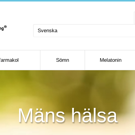
Välj
ett
språk
farmakol
Sömn
Melatonin
Mäns hälsa