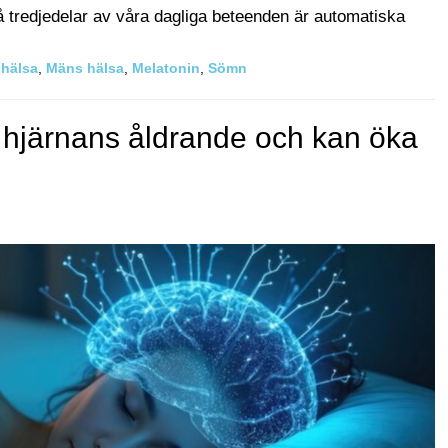
å tredjedelar av våra dagliga beteenden är automatiska
 hälsa
,
Mäns hälsa
,
Melatonin
,
Sömn
hjärnans åldrande och kan öka