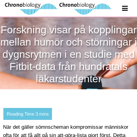
Forskning visar på kopplingar
mellan humör och störningar i
dygnsrytmen i en studie med
Fitbit-data från hundratals
läkarstudenter
När det gäller sömnscheman kompromissar människor
ofta för att få allt på sin att-göra-lista gjort först. Detta