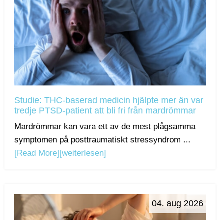
Studie: THC-baserad medicin hjälpte mer än var
tredje PTSD-patient att bli fri från mardrömmar
Mardrömmar kan vara ett av de mest plågsamma
symptomen på posttraumatiskt stressyndrom ...
[Read More]
[weiterlesen]
04. aug 2026