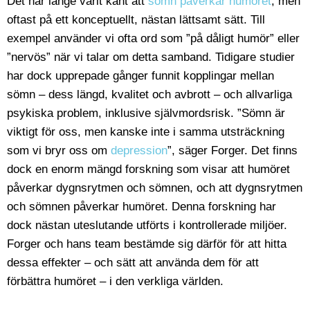
Det har länge varit känt att
sömn påverkar humöret
, men
oftast på ett konceptuellt, nästan lättsamt sätt. Till
exempel använder vi ofta ord som ”på dåligt humör” eller
”nervös” när vi talar om detta samband. Tidigare studier
har dock upprepade gånger funnit kopplingar mellan
sömn – dess längd, kvalitet och avbrott – och allvarliga
psykiska problem, inklusive självmordsrisk. ”Sömn är
viktigt för oss, men kanske inte i samma utsträckning
som vi bryr oss om
depression
”, säger Forger. Det finns
dock en enorm mängd forskning som visar att humöret
påverkar dygnsrytmen och sömnen, och att dygnsrytmen
och sömnen påverkar humöret. Denna forskning har
dock nästan uteslutande utförts i kontrollerade miljöer.
Forger och hans team bestämde sig därför för att hitta
dessa effekter – och sätt att använda dem för att
förbättra humöret – i den verkliga världen.