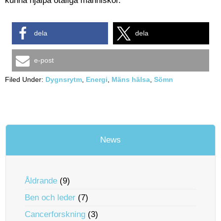
kunna hjälpa otaliga människor.
dela
dela
e-post
Filed Under:
Dygnsrytm
,
Energi
,
Mäns hälsa
,
Sömn
News
Åldrande
(9)
Ben och leder
(7)
Cancerforskning
(3)