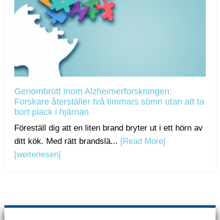
Genombrott inom Alzheimerforskningen:
Forskare återställer två timmars sömn utan att ta
bort plack i hjärnan
Föreställ dig att en liten brand bryter ut i ett hörn av
ditt kök. Med rätt brandslä...
[Read More]
[weiterlesen]