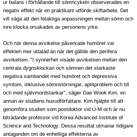
ur balans i förhållande till sömncykeln observerades en
negativ effekt när en praktikant utförde skiftarbete. Det
vill säga att den felaktiga anpassningen mellan sömn och
inre klocka orsakades av personens yrke.
Och när denna avvikelse påverkade humöret var
effekten mer uttalad än när det gällde den perifera
avvikelsen. ”I synnerhet visade avvikelsen mellan den
centrala dygnsklockan och sömnen det starkaste
negativa sambandet med humöret och depressiva
symtom, inklusive sömnstörningar, aptitproblem och till
och med självmordstankar”, säger Dae Wook Kim, en
annan av studiens huvudförfattare. Kim hjälpte till att
genomföra studien som postdoktor vid U-M och är nu
biträdande professor vid Korea Advanced Institute of
Science and Technology. Dessa resultat utmanar tidigare
antaganden om de enhetliga effekterna av