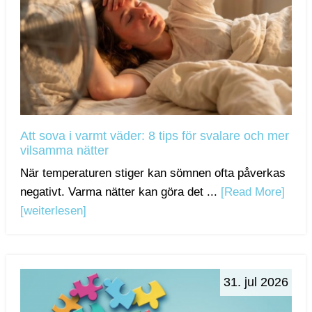
Att sova i varmt väder: 8 tips för svalare och mer
vilsamma nätter
När temperaturen stiger kan sömnen ofta påverkas
negativt. Varma nätter kan göra det ...
[Read More]
[weiterlesen]
31. jul 2026