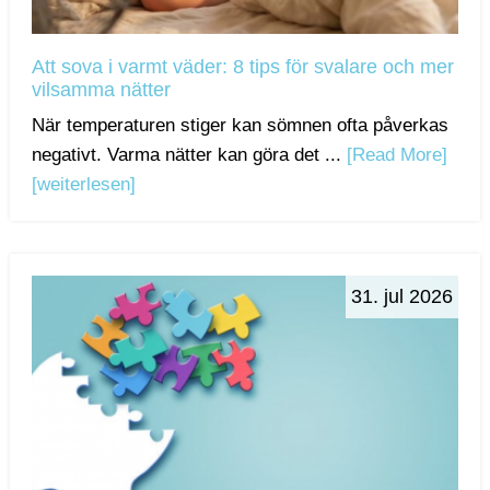
Att sova i varmt väder: 8 tips för svalare och mer
vilsamma nätter
När temperaturen stiger kan sömnen ofta påverkas
negativt. Varma nätter kan göra det ...
[Read More]
[weiterlesen]
31. jul 2026