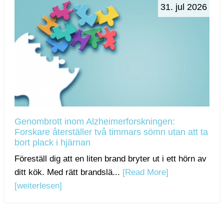
31. jul 2026
Genombrott inom Alzheimerforskningen:
Forskare återställer två timmars sömn utan att ta
bort plack i hjärnan
Föreställ dig att en liten brand bryter ut i ett hörn av
ditt kök. Med rätt brandslä...
[Read More]
[weiterlesen]