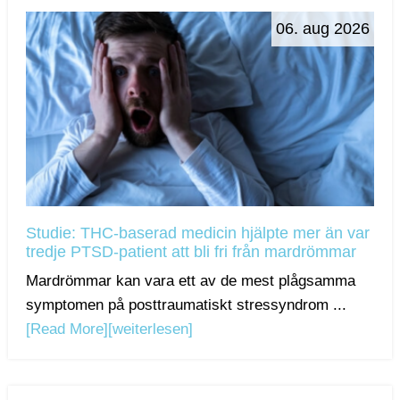
06. aug 2026
Studie: THC-baserad medicin hjälpte mer än var
tredje PTSD-patient att bli fri från mardrömmar
Mardrömmar kan vara ett av de mest plågsamma
symptomen på posttraumatiskt stressyndrom ...
[Read More]
[weiterlesen]