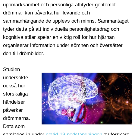
uppmärksamhet och personliga attityder gentemot
drömmar kan påverka hur levande och
sammanhängande de upplevs och minns. Sammantaget
tyder detta på att individuella personlighetsdrag och
kognitiva stilar spelar en viktig roll för hur hjärnan
organiserar information under sömnen och översätter
den till drömbilder.
Studien
undersökte
också hur
storskaliga
händelser
påverkar
drömmarna.
Data som
samlades in under
covid-19-nedstängningen
av forskare