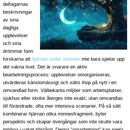
deltagarnas
beskrivningar
av sina
dagliga
upplevelser
och sina
drömmar fann
forskarna att
hjärnan under sömnen
inte bara spelar upp
det vakna livet. Det är snarare en aktiv
bearbetningsprocess: upplevelser omorganiseras,
utvärderas känslomässigt och sätts ihop på nytt i en
omvandlad form. Välbekanta miljöer som arbetsplatser,
sjukhus eller skolor återges inte exakt, utan omvandlas
till förändrade, ofta mer intensiva scenarier. På så sätt
kombinerar hjärnan olika minnesfragment, byter
perspektiv och skapar övergångar som inte skulle vara
möjliga i vaket tillstånd. Denna ”omarbetning” kan spela