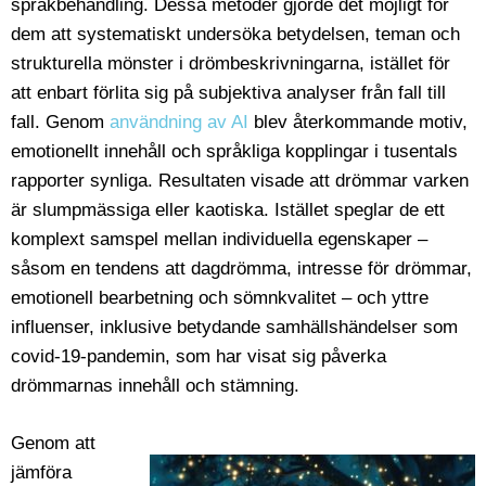
språkbehandling. Dessa metoder gjorde det möjligt för
dem att systematiskt undersöka betydelsen, teman och
strukturella mönster i drömbeskrivningarna, istället för
att enbart förlita sig på subjektiva analyser från fall till
fall. Genom
användning av AI
blev återkommande motiv,
emotionellt innehåll och språkliga kopplingar i tusentals
rapporter synliga. Resultaten visade att drömmar varken
är slumpmässiga eller kaotiska. Istället speglar de ett
komplext samspel mellan individuella egenskaper –
såsom en tendens att dagdrömma, intresse för drömmar,
emotionell bearbetning och sömnkvalitet – och yttre
influenser, inklusive betydande samhällshändelser som
covid-19-pandemin, som har visat sig påverka
drömmarnas innehåll och stämning.
Genom att
jämföra