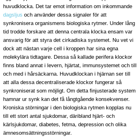
huvudklocka. Det tar emot information om inkommande
dagsljus
och använder dessa signaler för att
synkronisera organismens biologiska rytmer. Under lång
tid trodde forskare att denna centrala klocka ensam var
ansvarig för att styra det cirkadiska systemet. Nu vet vi
dock att nästan varje cell i kroppen har sina egna
molekylära tidtagare. Dessa så kallade perifera klockor
finns bland annat i levern, hjärtat, immunsystemet och till
och med i hårsäckarna. Huvudklockan i hjärnan ser till
att alla dessa decentraliserade klockor fungerar så
synkroniserat som möjligt. Om detta finjusterade system
hamnar ur synk kan det få långtgående konsekvenser.
Kroniska störningar i den biologiska rytmen kopplas nu
till ett stort antal sjukdomar, däribland hjärt- och
kärlsjukdomar, diabetes, fetma, depression och olika
ämnesomsättningsstörningar.