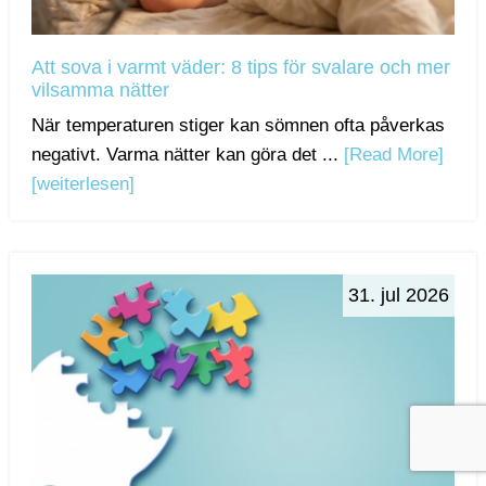
Att sova i varmt väder: 8 tips för svalare och mer
vilsamma nätter
När temperaturen stiger kan sömnen ofta påverkas
negativt. Varma nätter kan göra det ...
[Read More]
[weiterlesen]
31. jul 2026