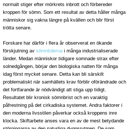
normalt stiger efter mörkrets inbrott och förbereder
kroppen för sömn. Som ett resultat av detta håller många
människor sig vakna längre på kvällen och blir först
trötta senare.
Forskare har därför i flera år observerat en ökande
förskjutning av
sömntiderna
i många industrialiserade
länder. Medan människor tidigare somnade strax efter
solnedgången, börjar den biologiska natten för många
idag först mycket senare. Detta kan bli särskilt
problematiskt när samhällets krav förblir oförändrade och
det fortfarande är nödvändigt att stiga upp tidigt.
Resultatet blir kronisk sömnbrist och en varaktig
påfrestning på det cirkadiska systemet. Andra faktorer i
den moderna livsstilen påverkar också kroppens inre
klocka. Skiftarbete anses vara en av de mest betydande
störningarna av den naturliga dygnsrytmen. De som