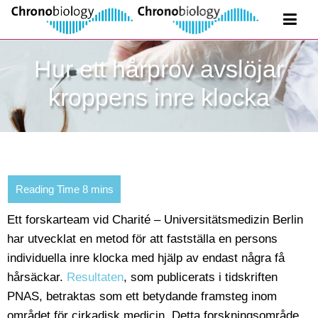
Hur ett hårprov avslöjar
kroppens inre klocka
Ett forskarteam vid Charité – Universitätsmedizin Berlin
har utvecklat en metod för att fastställa en persons
individuella inre klocka med hjälp av endast några få
hårsäckar.
Resultaten
, som publicerats i tidskriften
PNAS, betraktas som ett betydande framsteg inom
området för cirkadisk medicin. Detta forskningsområde