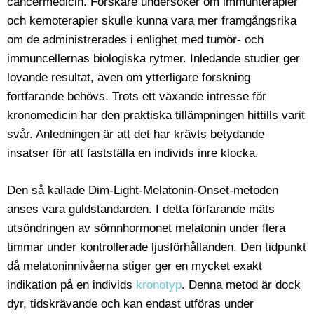
cancermedicin. Forskare undersöker om immunterapier
och kemoterapier skulle kunna vara mer framgångsrika
om de administrerades i enlighet med tumör- och
immuncellernas biologiska rytmer. Inledande studier ger
lovande resultat, även om ytterligare forskning
fortfarande behövs. Trots ett växande intresse för
kronomedicin har den praktiska tillämpningen hittills varit
svår. Anledningen är att det har krävts betydande
insatser för att fastställa en individs inre klocka.
Den så kallade Dim-Light-Melatonin-Onset-metoden
anses vara guldstandarden. I detta förfarande mäts
utsöndringen av sömnhormonet melatonin under flera
timmar under kontrollerade ljusförhållanden. Den tidpunkt
då melatoninnivåerna stiger ger en mycket exakt
indikation på en individs
kronotyp
. Denna metod är dock
dyr, tidskrävande och kan endast utföras under