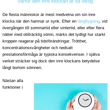
Varför den inre klockan är så viktig
De flesta människor är mest medvetna om sin inre
klocka när den hamnar ur synk. Efter en
långflygning
, vid
övergången till sommartid eller vintertid, eller efter flera
nätter med otillräcklig sömn, märks det tydligt hur starkt
kroppen reagerar på tidsförändringar. Trötthet,
koncentrationssvårigheter och nedsatt
prestationsförmåga är typiska konsekvenser. I själva
verket sträcker sig dock den inre klockans betydelse
långt bortom sömnen.
Nästan alla
funktioner i