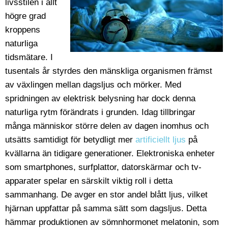
livsstilen i allt
högre grad
kroppens
naturliga
tidsmätare. I
tusentals år styrdes den mänskliga organismen främst
av växlingen mellan dagsljus och mörker. Med
spridningen av elektrisk belysning har dock denna
naturliga rytm förändrats i grunden. Idag tillbringar
många människor större delen av dagen inomhus och
utsätts samtidigt för betydligt mer
artificiellt ljus
på
kvällarna än tidigare generationer. Elektroniska enheter
som smartphones, surfplattor, datorskärmar och tv-
apparater spelar en särskilt viktig roll i detta
sammanhang. De avger en stor andel blått ljus, vilket
hjärnan uppfattar på samma sätt som dagsljus. Detta
hämmar produktionen av sömnhormonet melatonin, som