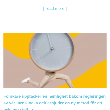
[ read more ]
Forskare upptäcker en hemlighet bakom regleringen
av vår inre klocka och erbjuder en ny metod för att
bekämpa jetlag