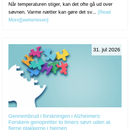
Når temperaturen stiger, kan det ofte gå ud over
søvnen. Varme nætter kan gøre det sv...
[Read
More]
[weiterlesen]
31. jul 2026
Gennembrud i forskningen i Alzheimers:
Forskere genopretter to timers søvn uden at
fjerne plakkerne i hjernen