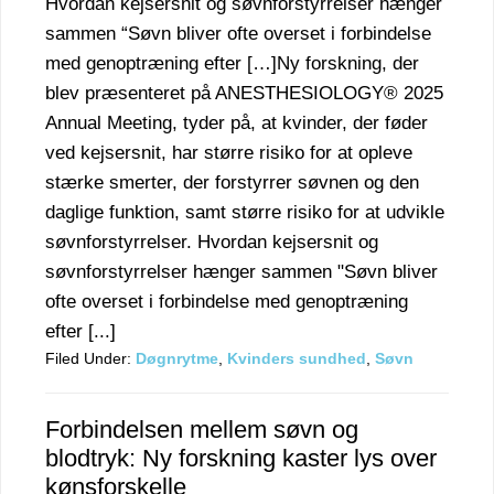
Hvordan kejsersnit og søvnforstyrrelser hænger
sammen “Søvn bliver ofte overset i forbindelse
med genoptræning efter […]Ny forskning, der
blev præsenteret på ANESTHESIOLOGY® 2025
Annual Meeting, tyder på, at kvinder, der føder
ved kejsersnit, har større risiko for at opleve
stærke smerter, der forstyrrer søvnen og den
daglige funktion, samt større risiko for at udvikle
søvnforstyrrelser. Hvordan kejsersnit og
søvnforstyrrelser hænger sammen "Søvn bliver
ofte overset i forbindelse med genoptræning
efter [...]
Filed Under:
Døgnrytme
,
Kvinders sundhed
,
Søvn
Forbindelsen mellem søvn og
blodtryk: Ny forskning kaster lys over
kønsforskelle