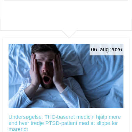
06. aug 2026
Undersøgelse: THC-baseret medicin hjalp mere
end hver tredje PTSD-patient med at slippe for
mareridt