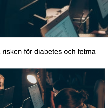
 risken för diabetes och fetma