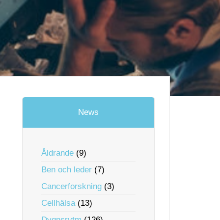
News
Åldrande
(9)
Ben och leder
(7)
Cancerforskning
(3)
Cellhälsa
(13)
Dygnsrytm
(126)