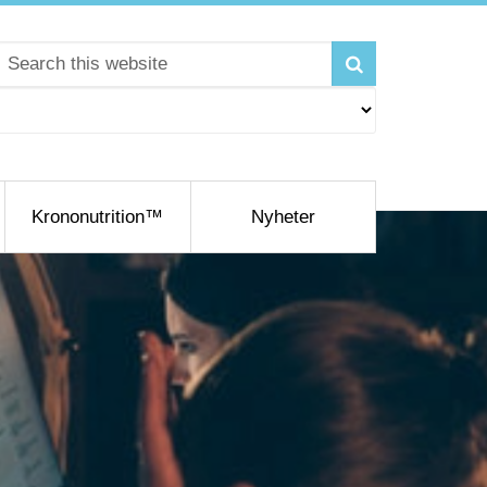
Krononutrition™
Nyheter