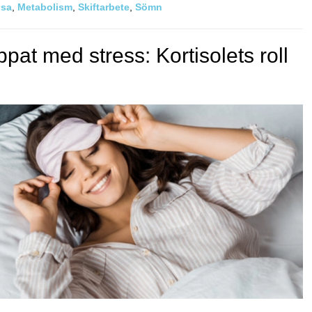
lsa
,
Metabolism
,
Skiftarbete
,
Sömn
ppat med stress: Kortisolets roll