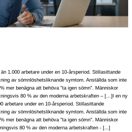
än 1.000 arbetare under en 10-årsperiod. Stillasittande
kning av sömnlöshetsliknande symtom. Anställda som inte
 66% mer benägna att behöva ”ta igen sömn”. Människor
ttningsvis 80 % av den moderna arbetskraften – […]I en ny
0 arbetare under en 10-årsperiod. Stillasittande
kning av sömnlöshetsliknande symtom. Anställda som inte
 66% mer benägna att behöva "ta igen sömn". Människor
tningsvis 80 % av den moderna arbetskraften - [...]