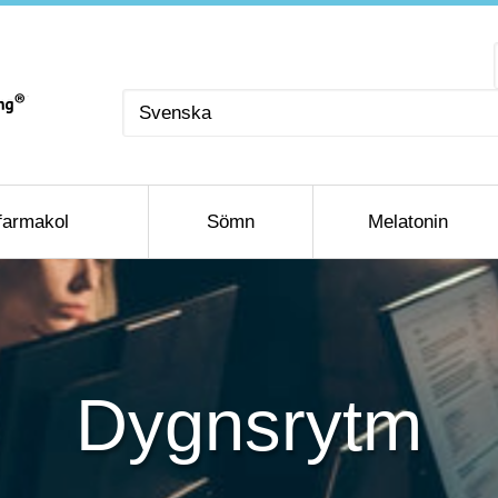
Välj
ett
språk
farmakol
Sömn
Melatonin
Dygnsrytm