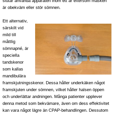
slutar använda apparaten inom ett år eftersom masken
är obekväm eller stör sömnen.
Ett alternativ,
särskilt vid
mild till
måttlig
sömnapné, är
speciella
tandskenor
som kallas
mandibulära
framskjutningsskenor. Dessa håller underkäken något
framskjuten under sömnen, vilket håller halsen öppen
och underlättar andningen. Många patienter upplever
denna metod som bekvämare, även om dess effektivitet
kan vara något lägre än CPAP-behandlingen. Dessutom