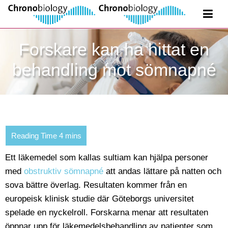
Forskare kan ha hittat en
behandling mot sömnapné
Ett läkemedel som kallas sultiam kan hjälpa personer
med
obstruktiv sömnapné
att andas lättare på natten och
sova bättre överlag. Resultaten kommer från en
europeisk klinisk studie där Göteborgs universitet
spelade en nyckelroll. Forskarna menar att resultaten
öppnar upp för läkemedelsbehandling av patienter som