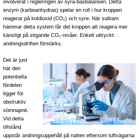
involverat i regleringen av syra-basbalansen. Detta
enzym (karboanhydras) spelar en roll i hur kroppen
reagerar på koldioxid (CO₂) och syre. När sultiam
hämmar detta system får det kroppen att reagera mer
känsligt på stigande CO₂-nivåer. Enkelt uttryckt:
andningsdriften förstärks.
Det är just
här den
potentiella
fördelen
ligger för
obstruktiv
sömnapné.
Vid detta
tillstånd
uppstår andningsuppehåll på natten eftersom luftvägarna