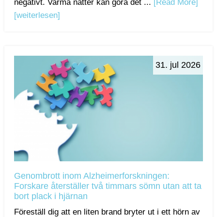
negativt. Varma nätter kan göra det ...
[Read More]
[weiterlesen]
31. jul 2026
Genombrott inom Alzheimerforskningen:
Forskare återställer två timmars sömn utan att ta
bort plack i hjärnan
Föreställ dig att en liten brand bryter ut i ett hörn av