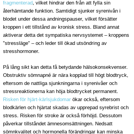
fragmenterad
, vilket hindrar den från att fylla sin
återhämtande funktion. Samtidigt sjunker syrenivån i
blodet under dessa andningspauser, vilket försätter
kroppen i ett tillstånd av kronisk stress. Bland annat
aktiverar detta det sympatiska nervsystemet – kroppens
”stressläge” – och leder till ökad utsöndring av
stresshormoner.
På lång sikt kan detta få betydande hälsokonsekvenser.
Obstruktiv sömnapné är nära kopplad till högt blodtryck,
eftersom de nattliga sjunkningarna i syrenivåer och
stressreaktionerna kan höja blodtrycket permanent.
Risken för hjärt-kärlsjukdomar
ökar också, eftersom
blodkärlen och hjärtat skadas av upprepad syrebrist och
stress. Risken för stroke är också förhöjd. Dessutom
påverkar tillståndet ämnesomsättningen. Nedsatt
sömnkvalitet och hormonella förändringar kan minska