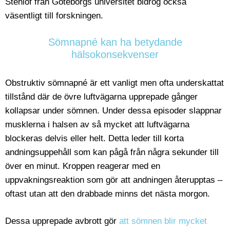
Stenlöf från Göteborgs universitet bidrog också
väsentligt till forskningen.
Sömnapné kan ha betydande
hälsokonsekvenser
Obstruktiv sömnapné är ett vanligt men ofta underskattat
tillstånd där de övre luftvägarna upprepade gånger
kollapsar under sömnen. Under dessa episoder slappnar
musklerna i halsen av så mycket att luftvägarna
blockeras delvis eller helt. Detta leder till korta
andningsuppehåll som kan pågå från några sekunder till
över en minut. Kroppen reagerar med en
uppvakningsreaktion som gör att andningen återupptas –
oftast utan att den drabbade minns det nästa morgon.
Dessa upprepade avbrott gör
att sömnen blir mycket