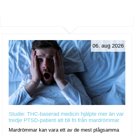
06. aug 2026
Studie: THC-baserad medicin hjälpte mer än var
tredje PTSD-patient att bli fri från mardrömmar
Mardrömmar kan vara ett av de mest plågsamma